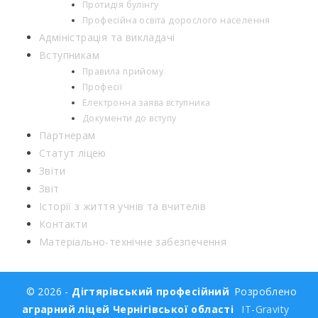
Протидія булінгу
Професійна освіта дорослого населення
Адміністрація та викладачі
Вступникам
Правила прийому
Професії
Електронна заява вступника
Документи до вступу
Партнерам
Статут ліцею
Звіти
Звіт
Історії з життя учнів та вчителів
Контакти
Матеріально-технічне забезпечення
© 2026 -
Дігтярівський професійний
Розроблено
аграрний ліцей Чернігівської області
IT-Gravity