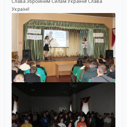
Слава Збройним Силам України! Слава
Україні!