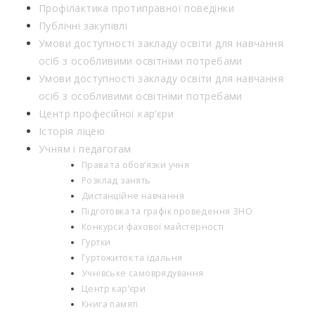
Профілактика протиправної поведінки
Публічні закупівлі
Умови доступності закладу освіти для навчання
осіб з особливими освітніми потребами
Умови доступності закладу освіти для навчання
осіб з особливими освітніми потребами
Центр професійної кар’єри
Історія ліцею
Учням і педагогам
Права та обов’язки учня
Розклад занять
Дистанційне навчання
Підготовка та графік проведення ЗНО
Конкурси фахової майстерності
Гуртки
Гуртожиток та їдальня
Учнівське самоврядування
Центр кар’єри
Книга памяті