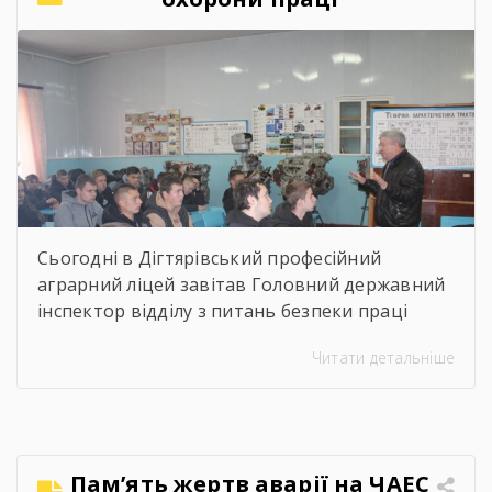
Коломієць. Для майбутніх абітурієнтів було
проведено […]
Сьогодні в Дігтярівський професійний
аграрний ліцей завітав Головний державний
інспектор відділу з питань безпеки праці
управління інспекційної діяльності у
Читати детальніше
Чернігівській області Центрального
міжрегіонального Управління Державної
служби з питань праці Ворчак Віктор
Васильович. Віктор Васильович провів «Захід
для молоді і студентів з питань безпечних і
Пам’ять жертв аварії на ЧАЕС