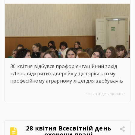
гуртожитком ліцею, […]
30 квітня відбувся профорієнтаційний захід
«День відкритих дверей» у Дігтярівському
професійному аграрному ліцеї для здобувачів
освіти 9-х – 11-х класів Дігтярівського та
Читати детальніше
Срібнянського ліцеїв. Всіх учасників заходу
привітав та розповів про освітній заклад,
організацію навчально процесу,
престижність професійної освіти, особливості
прийому 2026 року заступник директора з
28 квітня Всесвітній день
навчально-виробничої роботи Сергій
охорони праці