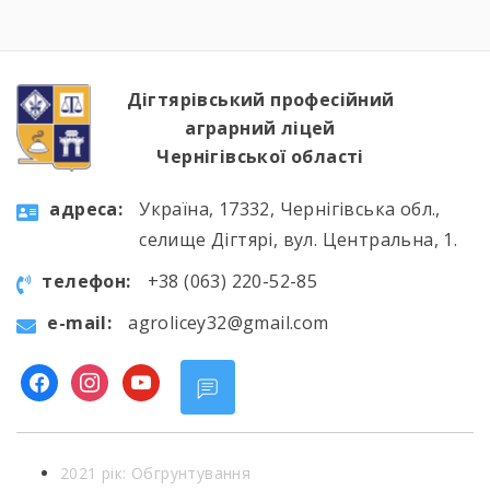
студенти були ознайомлені з хронологією
подій фатальної ночі 1986 року, дізналися про
героїзм перших пожежників та масштабні
наслідки катастрофи для екології України […]
Дігтярівський професійний
аграрний ліцей
Чернігівської області
aдресa:
Україна, 17332, Чернігівська обл.,
селище Дігтярі, вул. Центральна, 1.
телефон:
+38 (063) 220-52-85
e-mail:
agrolicey32@gmail.com
facebook
instagram
youtube
2021 рік: Обгрунтування