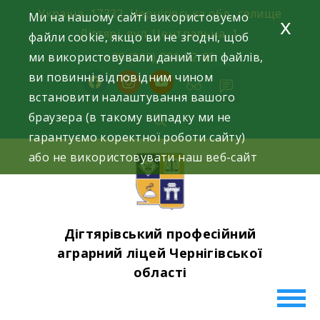
Skip
Україна, 17332, Чернігівська обл., селище
Ми на нашому сайті використовуємо
x
to
Дігтярі, вул. Центральна, 1.
файли cookie, якщо ви не згодні, щоб
content
ми використовували даний тип файлів,
+38 (063) 220-52-85
ви повинні відповідним чином
facebook
instagram
youtube
встановити налаштування вашого
браузера (в такому випадку ми не
гарантуємо коректної роботи сайту)
або не використовувати наш веб-сайт
Дігтярівський професійний
аграрний ліцей Чернігівської
області