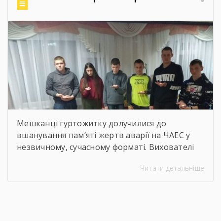
здорових умов праці». Сучасна концепція
безпеки праці давно вийшла за межі […]
Мешканці гуртожитку долучилися до
вшанування пам’яті жертв аварії на ЧАЕС у
незвичному, сучасному форматі. Вихователі
Валентина ДЕМЧЕНКО та Віталій ШОСТАК
Читати детальніше
організували та провели для студентів
онлайн-екскурсію Національним музеєм
«Чорнобиль». Завдяки інтерактивному
посиланню
http://chornobylmuseum.kiev.ua/uk/virtual-tour/