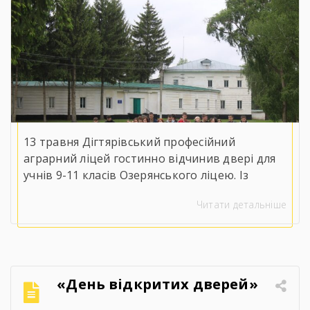
13 травня Дігтярівський професійний
аграрний ліцей гостинно відчинив двері для
учнів 9-11 класів Озерянського ліцею. Із
вітальним словом до майбутніх випускників
Читати детальніше
звернувся заступник директора з навчально-
виробничої роботи Сергій Коломієць, який
детально ознайомив присутніх із
матеріально-технічною базою, специфікою
навчання та правилами прийому на 2026 рік.
«День відкритих дверей»
Для гостей організували оглядову екскурсію
кабінетами, майстернями, лабораторіями та