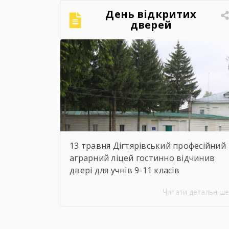
День відкритих
дверей
13 травня Дігтярівський професійний
аграрний ліцей гостинно відчинив
двері для учнів 9-11 класів
Озерянського ліцею. Із вітальним
Читати детальніше
словом до майбутніх випускників
звернувся заступник директора з
навчально-виробничої роботи Сергій