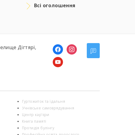
Всі оголошення
селище Дігтярі,
facebook
instagram
youtube
Гуртожиток та їдальня
Учнівське самоврядування
Центр кар’єри
Книга памяті
Протидія булінгу
Професійна освіта дорослого