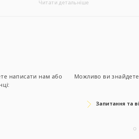
Читати детальніше
те написати нам або
Можливо ви знайдете 
нці:
Запитання та в