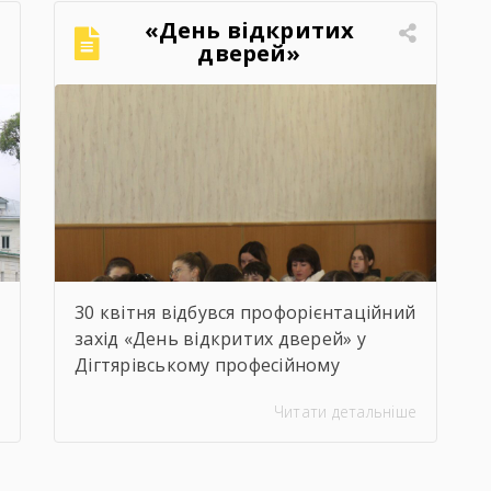
«День відкритих
дверей»
30 квітня відбувся профорієнтаційний
захід «День відкритих дверей» у
Дігтярівському професійному
аграрному ліцеї для здобувачів освіти
Читати детальніше
9-х – 11-х класів Дігтярівського та
Срібнянського ліцеїв. Всіх учасників
заходу привітав та розповів про