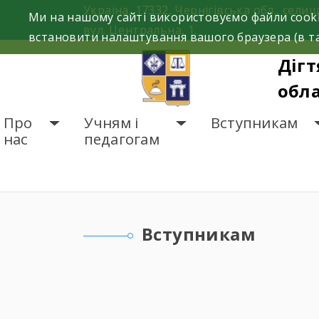
Skip
Україна, 17332, Чернігівська обл., селищ
Ми на нашому сайті використовуємо файли cooki
to
вул. Центральна, 1.
встановити налаштування вашого браузера (в та
content
Дігт
обла
Про
Учням і
Вступникам
нас
педагогам
ГОЛОВНА
ВСТУПНИК
Вступникам