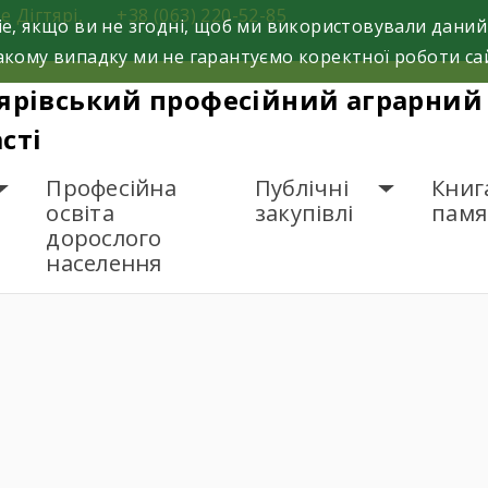
е Дігтярі,
+38 (063) 220-52-85
e, якщо ви не згодні, щоб ми використовували даний
кому випадку ми не гарантуємо коректної роботи са
ярівський професійний аграрний 
сті
Професійна
Публічні
Книг
освіта
закупівлі
памя
дорослого
населення
АМ