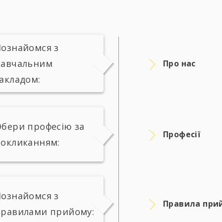
ознайомся з
навчальним
Про нас
акладом:
бери професію за
Професії
окликанням:
ознайомся з
Правила при
правилами прийому: