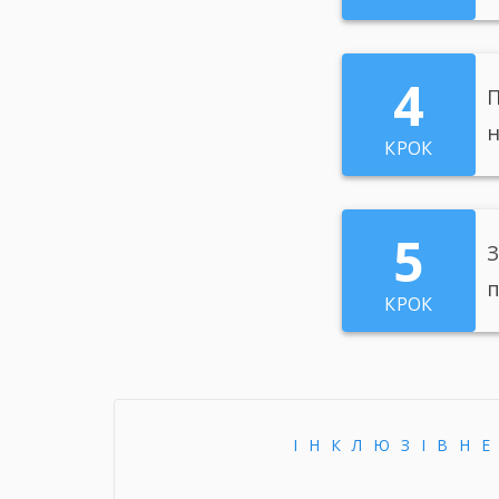
4
П
н
КРОК
5
З
п
КРОК
ІНКЛЮЗІВН