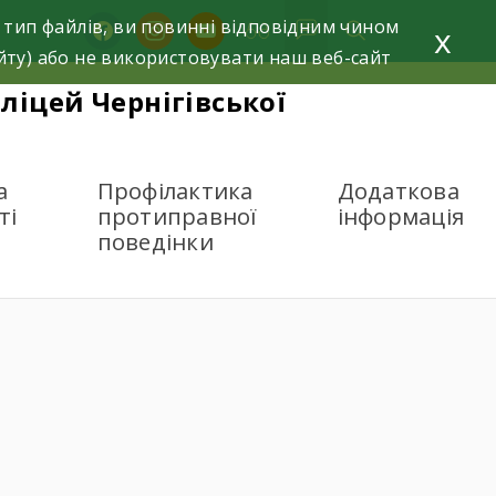
 тип файлів, ви повинні відповідним чином
facebook
instagram
youtube
x
йту) або не використовувати наш веб-сайт
ліцей Чернігівської
а
Профілактика
Додаткова
ті
протиправної
інформація
поведінки