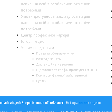
навчання осіб з особливими освітніми
потребами
Умови доступності закладу освіти для
навчання осіб з особливими освітніми
потребами
Центр професійної кар’єри
Історія ліцею
Учням і педагогам
Права та обов’язки учня
Розклад занять
Дистанційне навчання
Підготовка та графік проведення ЗНО
Конкурси фахової майстерності
Гуртки
ний ліцей Чернігівської області
Всі права захищено