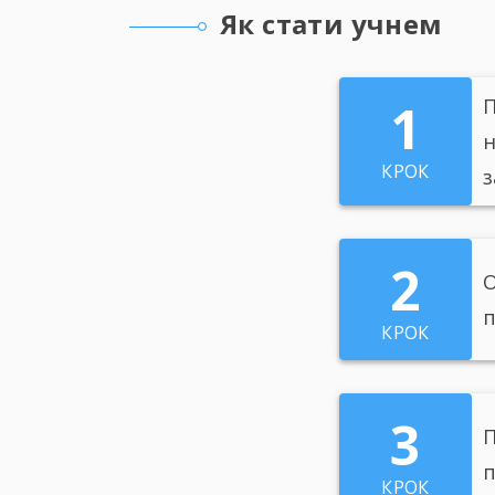
Як стати учнем
1
П
КРОК
з
2
О
п
КРОК
3
П
КРОК