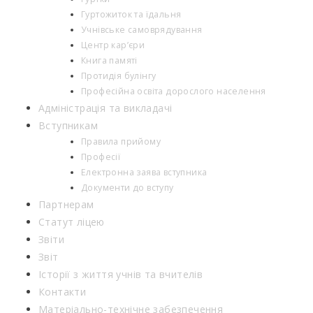
Гуртожиток та їдальня
Учнівське самоврядування
Центр кар’єри
Книга памяті
Протидія булінгу
Професійна освіта дорослого населення
Адміністрація та викладачі
Вступникам
Правила прийому
Професії
Електронна заява вступника
Документи до вступу
Партнерам
Статут ліцею
Звіти
Звіт
Історії з життя учнів та вчителів
Контакти
Матеріально-технічне забезпечення