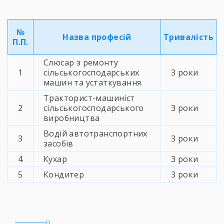
№
Назва професій
Тривалiсть
П.П.
Слюсар з ремонту
1
сільськогосподарських
3 роки
машин та устаткування
Тракторист-машиніст
2
сільськогосподарського
3 роки
виробництва
Водій автотранспортних
3
3 роки
засобів
4
Кухар
3 роки
5
Кондитер
3 роки