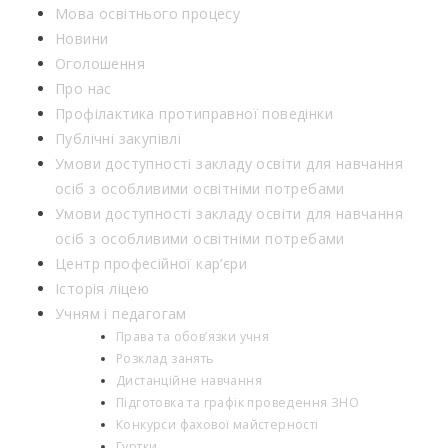
Мова освітнього процесу
Новини
Оголошення
Про нас
Профілактика протиправної поведінки
Публічні закупівлі
Умови доступності закладу освіти для навчання
осіб з особливими освітніми потребами
Умови доступності закладу освіти для навчання
осіб з особливими освітніми потребами
Центр професійної кар’єри
Історія ліцею
Учням і педагогам
Права та обов’язки учня
Розклад занять
Дистанційне навчання
Підготовка та графік проведення ЗНО
Конкурси фахової майстерності
Гуртки