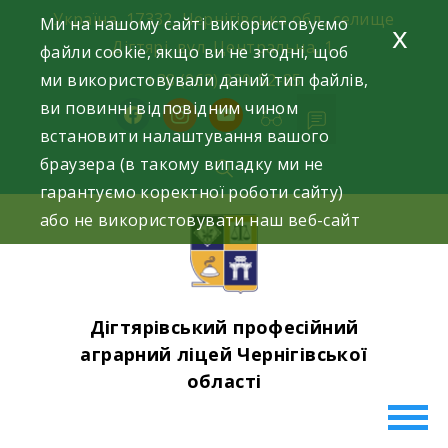
Skip
Україна, 17332, Чернігівська обл., селище
Ми на нашому сайті використовуємо
x
to
Дігтярі, вул. Центральна, 1.
файли cookie, якщо ви не згодні, щоб
content
ми використовували даний тип файлів,
+38 (063) 220-52-85
ви повинні відповідним чином
facebook
instagram
youtube
встановити налаштування вашого
браузера (в такому випадку ми не
гарантуємо коректної роботи сайту)
або не використовувати наш веб-сайт
Дігтярівський професійний
аграрний ліцей Чернігівської
області