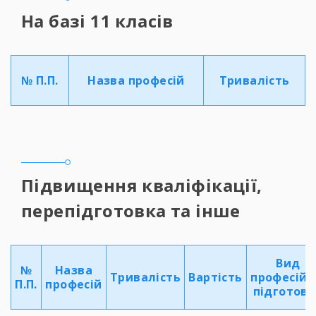
На базі 11 класів
№ П.П.
Назва професій
Тривалiсть
Підвищення кваліфікації,
перепідготовка та інше
Вид
№
Назва
Тривалiсть
Вартість
професійн
П.П.
професій
підготов