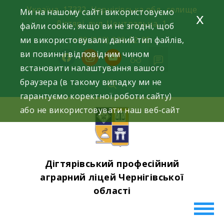
Skip
Україна, 17332, Чернігівська обл., селище
Ми на нашому сайті використовуємо
x
to
Дігтярі, вул. Центральна, 1.
файли cookie, якщо ви не згодні, щоб
content
ми використовували даний тип файлів,
+38 (063) 220-52-85
ви повинні відповідним чином
facebook
instagram
youtube
встановити налаштування вашого
браузера (в такому випадку ми не
гарантуємо коректної роботи сайту)
або не використовувати наш веб-сайт
Дігтярівський професійний
аграрний ліцей Чернігівської
області