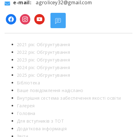
e-mail:
agrolicey32@gmail.com
facebook
instagram
youtube
2021 рік: Обгрунтування
2022 рік: Обгрунтування
2023 рік: Обгрунтування
2024 рік: Обгрунтування
2025 рік: Обгрунтування
Бібліотека
Ваше повідомлення надіслано
Внутрішня сестема забеспечення якості освіти
Галерея
Головна
Для вступників з ТОТ
Додаткова інформація
Звіти