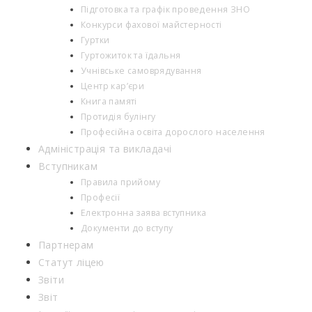
Підготовка та графік проведення ЗНО
Конкурси фахової майстерності
Гуртки
Гуртожиток та їдальня
Учнівське самоврядування
Центр кар’єри
Книга памяті
Протидія булінгу
Професійна освіта дорослого населення
Адміністрація та викладачі
Вступникам
Правила прийому
Професії
Електронна заява вступника
Документи до вступу
Партнерам
Статут ліцею
Звіти
Звіт