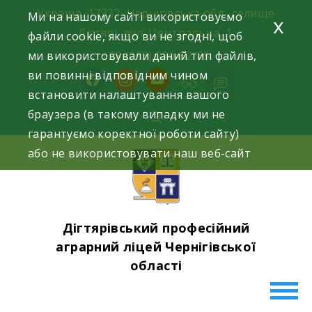
Skip
Україна, 17332, Чернігівська обл., селище
Ми на нашому сайті використовуємо
x
to
Дігтярі, вул. Центральна, 1.
файли cookie, якщо ви не згодні, щоб
content
ми використовували даний тип файлів,
+38 (063) 220-52-85
ви повинні відповідним чином
facebook
instagram
youtube
встановити налаштування вашого
браузера (в такому випадку ми не
гарантуємо коректної роботи сайту)
або не використовувати наш веб-сайт
Дігтярівський професійний
аграрний ліцей Чернігівської
області