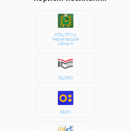
НПЦ ПТО у
Чернігівській
області
УЦОЯО
МОН