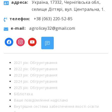
aдресa:
Україна, 17332, Чернігівська обл.,
селище Дігтярі, вул. Центральна, 1.
телефон:
+38 (063) 220-52-85
e-mail:
agrolicey32@gmail.com
facebook
instagram
youtube
2021 рік: Обгрунтування
2022 рік: Обгрунтування
2023 рік: Обгрунтування
2024 рік: Обгрунтування
2025 рік: Обгрунтування
Бібліотека
Ваше повідомлення надіслано
Внутрішня сестема забеспечення якості освіти