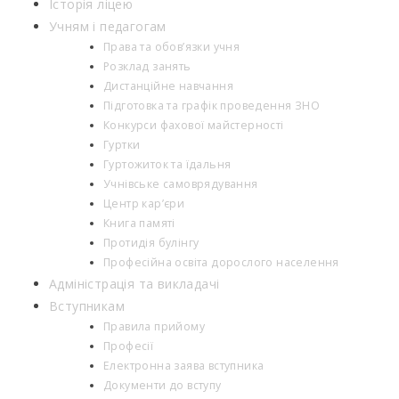
Історія ліцею
Учням і педагогам
Права та обов’язки учня
Розклад занять
Дистанційне навчання
Підготовка та графік проведення ЗНО
Конкурси фахової майстерності
Гуртки
Гуртожиток та їдальня
Учнівське самоврядування
Центр кар’єри
Книга памяті
Протидія булінгу
Професійна освіта дорослого населення
Адміністрація та викладачі
Вступникам
Правила прийому
Професії
Електронна заява вступника
Документи до вступу