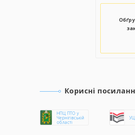
Обґру
за
Корисні посилан
НПЦ ПТО у
Чернігівській
У
області