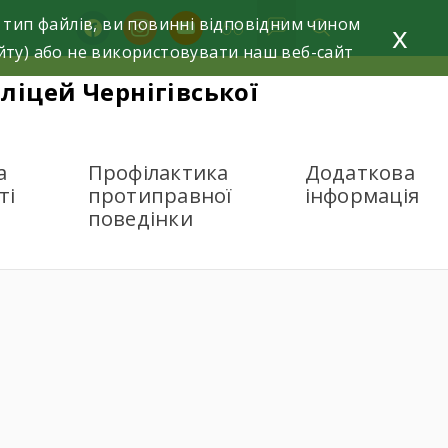
 тип файлів, ви повинні відповідним чином
facebook
instagram
youtube
x
йту) або не використовувати наш веб-сайт
ліцей Чернігівської
а
Профілактика
Додаткова
ті
протиправної
інформація
поведінки