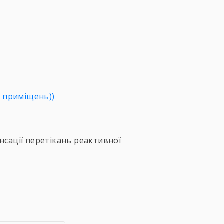
х приміщень))
енсації перетікань реактивної