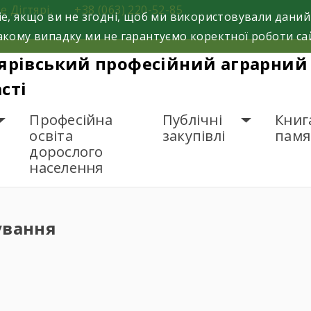
е Дігтярі,
+38 (063) 220-52-85
e, якщо ви не згодні, щоб ми використовували даний
кому випадку ми не гарантуємо коректної роботи са
ярівський професійний аграрний 
сті
Професійна
Публічні
Книг
освіта
закупівлі
памя
дорослого
населення
: ОБГРУНТУВАННЯ
ування