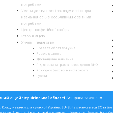
потребами
Умови доступності закладу освіти для
навчання осіб з особливими освітніми
потребами
Центр професійної кар’єри
Історія ліцею
Учням і педагогам
Права та обов’язки учня
Розклад занять
Дистанційне навчання
Підготовка та графік проведення ЗНО
Конкурси фахової майстерності
Гуртки
ний ліцей Чернігівської області
Всі права захищено
: Кращі навички для сучасної України. EU4Skills фінансується ЄС та
яндією, Естонією, і має на меті підтримку реформи профтехосвіти в Укр