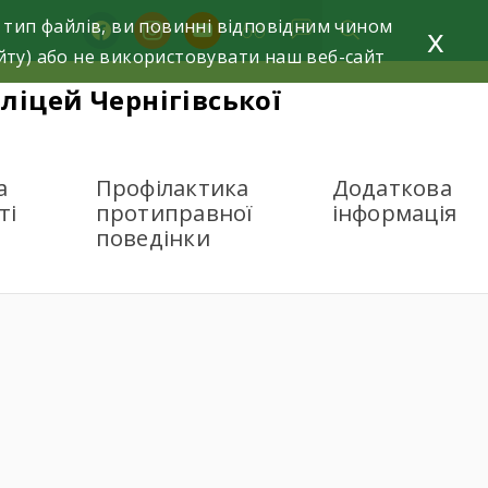
 тип файлів, ви повинні відповідним чином
facebook
instagram
youtube
x
йту) або не використовувати наш веб-сайт
ліцей Чернігівської
а
Профілактика
Додаткова
ті
протиправної
інформація
поведінки