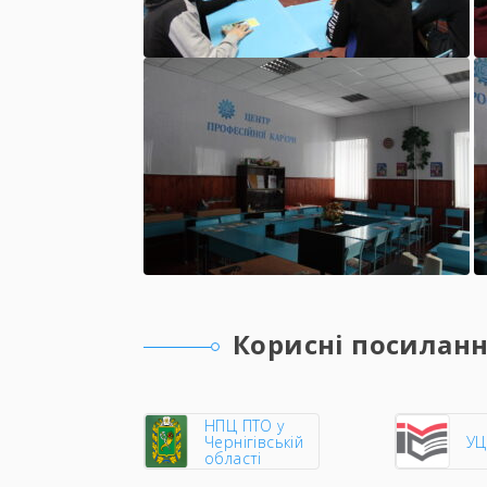
Корисні посилан
НПЦ ПТО у
Чернігівській
У
області