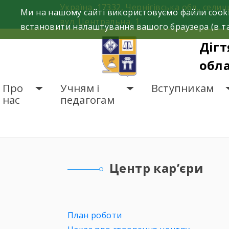
Skip
Україна, 17332, Чернігівська обл., селищ
Ми на нашому сайті використовуємо файли cooki
to
вул. Центральна, 1.
встановити налаштування вашого браузера (в та
content
Дігт
обла
Про
Учням і
Вступникам
нас
педагогам
ГОЛОВНА
УЧНЯМ І 
Центр кар’єри
План роботи