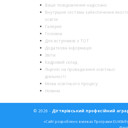
Ваше повідомлення надіслано
Внутрішня сестема забеспечення якості
освіти
Галерея
Головна
Для вступників з ТОТ
Додаткова інформація
Звіти
Кадровий склад
Ліцензії на провадження освітньої
діяльності
Мова освітнього процесу
Новини
© 2026 -
Дігтярівський професійний аграр
«Сайт розроблено в межах Програми EU4Skills
Фінл