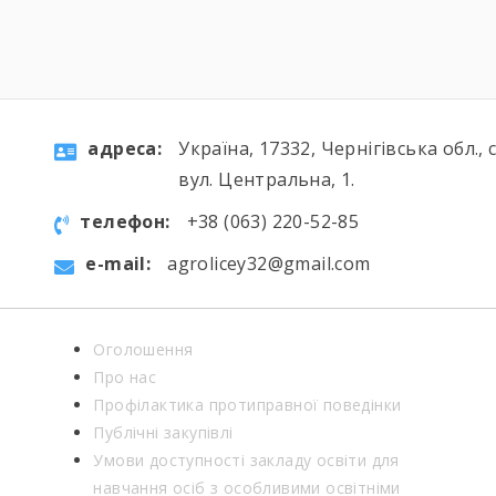
aдресa:
Україна, 17332, Чернігівська обл., 
вул. Центральна, 1.
телефон:
+38 (063) 220-52-85
e-mail:
agrolicey32@gmail.com
Оголошення
Про нас
Профілактика протиправної поведінки
Публічні закупівлі
Умови доступності закладу освіти для
навчання осіб з особливими освітніми