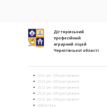
Дігтярівський
професійний
аграрний ліцей
Чернігівської області
2021 рік: Обгрунтування
2022 рік: Обгрунтування
2023 рік: Обгрунтування
2024 рік: Обгрунтування
2025 рік: Обгрунтування
Бібліотека