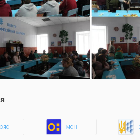
ня
ЦОЯО
МОН