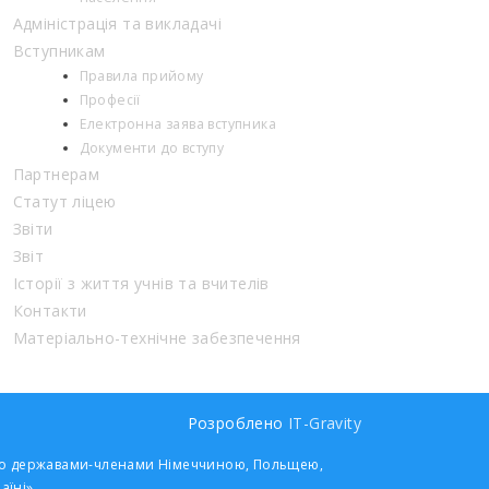
Адміністрація та викладачі
Вступникам
Правила прийому
Професії
Електронна заява вступника
Документи до вступу
Партнерам
Статут ліцею
Звіти
Звіт
Історії з життя учнів та вчителів
Контакти
Матеріально-технічне забезпечення
Розроблено
IT-Gravity
 його державами-членами Німеччиною, Польщею,
аїні»