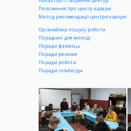
Наказ про створення центру
Положення про центр карєри
Метод рекомендації центри карєри
Органайзер пошуку роботи
Порадник для молоді
Поради фахівець
Поради резюме
Поради робота
Поради співбесіда