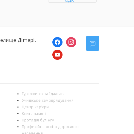
ОДА
селище Дігтярі,
facebook
instagram
youtube
Гуртожиток та їдальня
Учнівське самоврядування
Центр кар’єри
Книга памяті
Протидія булінгу
Професійна освіта дорослого
населення