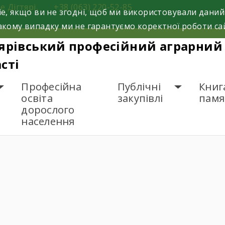
е Дігтярі,
+38 (063) 220-52-85
e, якщо ви не згодні, щоб ми використовували даний
кому випадку ми не гарантуємо коректної роботи са
ярівський професійний аграрний 
сті
Професійна
Публічні
Книг
освіта
закупівлі
памя
дорослого
населення
ПЕДАГОГАМ
ЦЕНТР КАР’ЄРИ