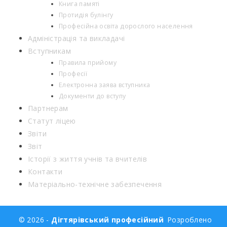
Книга памяті
Протидія булінгу
Професійна освіта дорослого населення
Адміністрація та викладачі
Вступникам
Правила прийому
Професії
Електронна заява вступника
Документи до вступу
Партнерам
Статут ліцею
Звіти
Звіт
Історії з життя учнів та вчителів
Контакти
Матеріально-технічне забезпечення
© 2026 -
Дігтярівський професійний
Розроблено