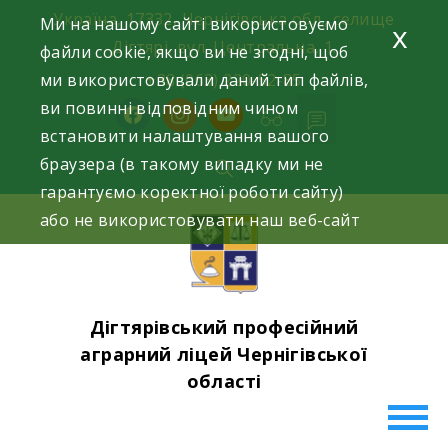
Skip
Україна, 17332, Чернігівська обл., селище
Ми на нашому сайті використовуємо
x
to
Дігтярі, вул. Центральна, 1.
файли cookie, якщо ви не згодні, щоб
content
ми використовували даний тип файлів,
+38 (063) 220-52-85
ви повинні відповідним чином
facebook
instagram
youtube
встановити налаштування вашого
браузера (в такому випадку ми не
гарантуємо коректної роботи сайту)
або не використовувати наш веб-сайт
Дігтярівський професійний
аграрний ліцей Чернігівської
області