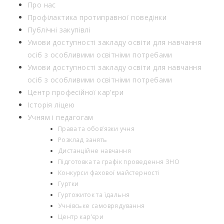
Про нас
Профілактика протиправної поведінки
Публічні закупівлі
Умови доступності закладу освіти для навчання
осіб з особливими освітніми потребами
Умови доступності закладу освіти для навчання
осіб з особливими освітніми потребами
Центр професійної кар’єри
Історія ліцею
Учням і педагогам
Права та обов’язки учня
Розклад занять
Дистанційне навчання
Підготовка та графік проведення ЗНО
Конкурси фахової майстерності
Гуртки
Гуртожиток та їдальня
Учнівське самоврядування
Центр кар’єри