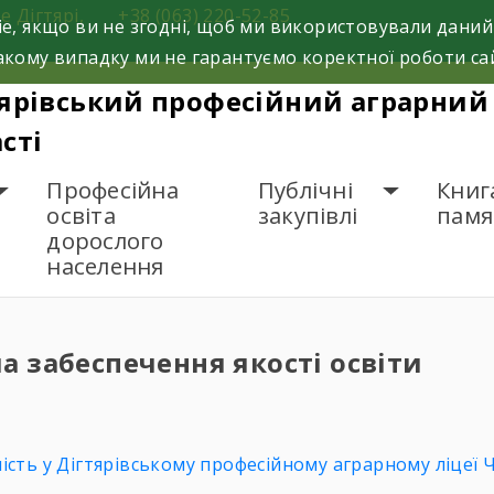
е Дігтярі,
+38 (063) 220-52-85
e, якщо ви не згодні, щоб ми використовували даний
кому випадку ми не гарантуємо коректної роботи са
ярівський професійний аграрний 
сті
Професійна
Публічні
Книг
освіта
закупівлі
памя
дорослого
населення
Я СЕСТЕМА ЗАБЕСПЕЧЕННЯ Я
а забеспечення якості освіти
ть у Дігтярівському професійному аграрному ліцеї Че