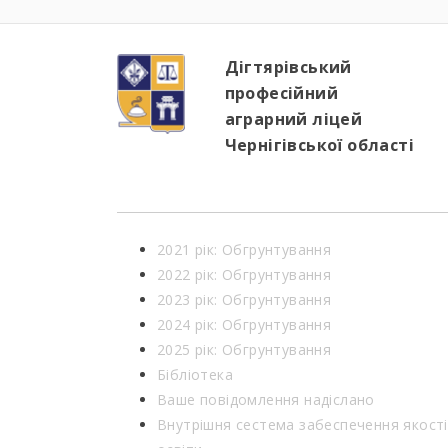
Дігтярівський
професійний
аграрний ліцей
Чернігівської області
2021 рік: Обгрунтування
2022 рік: Обгрунтування
2023 рік: Обгрунтування
2024 рік: Обгрунтування
2025 рік: Обгрунтування
Бібліотека
Ваше повідомлення надіслано
Внутрішня сестема забеспечення якості