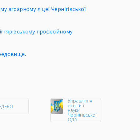
му аграрному ліцеї Чернігівської
ігтярівському професійному
ередовище.
Управління
освіти і
ЄДЕБО
науки
Чернігівської
ОДА