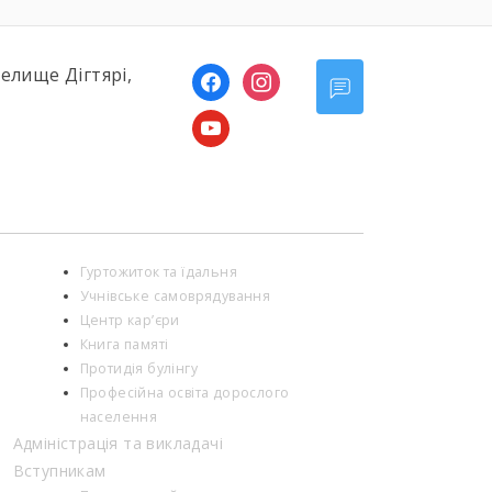
селище Дігтярі,
facebook
instagram
youtube
Гуртожиток та їдальня
Учнівське самоврядування
Центр кар’єри
Книга памяті
Протидія булінгу
Професійна освіта дорослого
населення
Адміністрація та викладачі
Вступникам