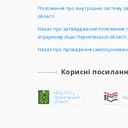
Положення про внутрішню систему заб
області
Наказ про затвердження положення пр
аграрному ліцеї Чернігівської області
Наказ про проведення самооцінювання
Корисні посилан
НПЦ ПТО у
Чернігівській
У
області