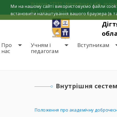
Skip
Україна, 17332, Чернігівська обл., селищ
Ми на нашому сайті використовуємо файли cooki
to
вул. Центральна, 1.
встановити налаштування вашого браузера (в та
content
Дігт
обла
Про
Учням і
Вступникам
нас
педагогам
ГОЛОВНА
ВНУТРІШН
Внутрішня сестем
Положення про академічну доброчесніс