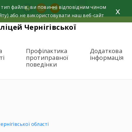
 тип файлів, ви повинні відповідним чином
facebook
instagram
youtube
x
йту) або не використовувати наш веб-сайт
ліцей Чернігівської
а
Профілактика
Додаткова
ті
протиправної
інформація
поведінки
КОСТІ ОСВІТИ
рнігівської області