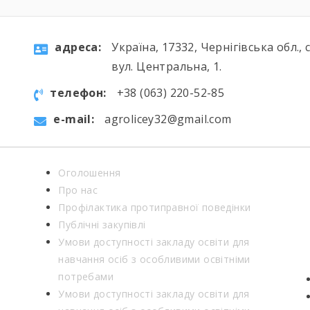
aдресa:
Україна, 17332, Чернігівська обл., 
вул. Центральна, 1.
телефон:
+38 (063) 220-52-85
e-mail:
agrolicey32@gmail.com
Оголошення
Про нас
Профілактика протиправної поведінки
Публічні закупівлі
Умови доступності закладу освіти для
навчання осіб з особливими освітніми
потребами
Умови доступності закладу освіти для