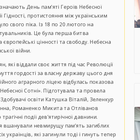
дзначають День пам’яті Героїв Небесної
ції Гідності, протистояння між українським
о свого піка. Із 18 по 20 лютого на
тувальників. Це була перша битва
а європейські цінності та свободу. Небесна
ської війни.
, які віддали своє життя під час Революції
чуття гордості за власну державу цього дня
сійного аграрного ліцею відбулась показова
Небесної Сотні». Підготувала та провела
Здобувачі освіти Катушка Віталій, Зеленкур
анна, Романенко Микита та Отліванов
рагічні події дев’ятирічної давнини.
я вшанували невмирущу пам’ять загиблих
всіх українців, які загинули тоді і гинуть тепер