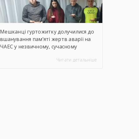
Мешканці гуртожитку долучилися до
вшанування пам’яті жертв аварії на
ЧАЕС у незвичному, сучасному
форматі. Вихователі Валентина
Читати детальніше
ДЕМЧЕНКО та Віталій ШОСТАК
організували та провели для
студентів онлайн-екскурсію
Національним музеєм «Чорнобиль».
Завдяки інтерактивному посиланню
http://chornobylmuseum.kiev.ua/uk/virtual-
tour/ студенти були ознайомлені з
хронологією подій фатальної ночі
1986 року, дізналися про героїзм
перших пожежників та масштабні
наслідки катастрофи для екології