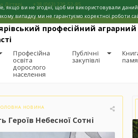
е Дігтярі,
+38 (063) 220-52-85
e, якщо ви не згодні, щоб ми використовували даний
кому випадку ми не гарантуємо коректної роботи са
ярівський професійний аграрний 
сті
Професійна
Публічні
Книг
освіта
закупівлі
памя
дорослого
населення
шанували пам’ять Героїв Небесної Сотні
ГОЛОВНА НОВИНА
 Героїв Небесної Сотні