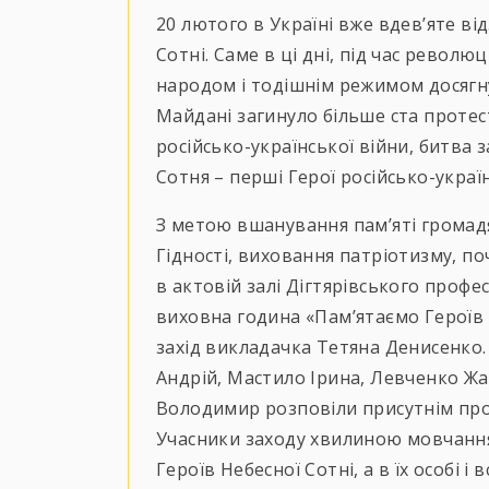
20 лютого в Україні вже вдев’яте ві
Сотні. Саме в ці дні, під час револю
народом і тодішнім режимом досягнул
Майдані загинуло більше ста протес
російсько-української війни, битва з
Сотня – перші Герої російсько-україн
З метою вшанування пам’яті громадян
Гідності, виховання патріотизму, по
в актовій залі Дігтярівського профе
виховна година «Пам’ятаємо Героїв 
захід викладачка Тетяна Денисенко. 
Андрій, Мастило Ірина, Левченко Ж
Володимир розповіли присутнім про т
Учасники заходу хвилиною мовчанн
Героїв Небесної Сотні, а в їх особі і 