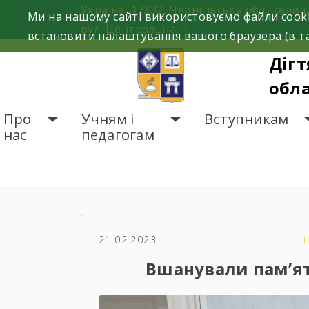
Skip
Україна, 17332, Чернігівська обл., селищ
Ми на нашому сайті використовуємо файли cooki
to
вул. Центральна, 1.
встановити налаштування вашого браузера (в та
content
Дігт
обла
Про
Учням і
Вступникам
нас
педагогам
ГОЛОВНА
НОВИНИ
В
21.02.2023
Вшанували пам’ять