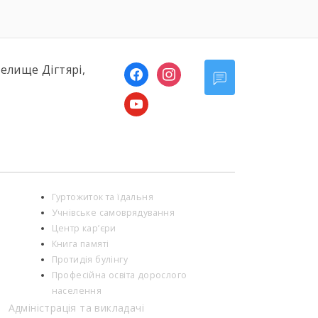
селище Дігтярі,
facebook
instagram
youtube
Гуртожиток та їдальня
Учнівське самоврядування
Центр кар’єри
Книга памяті
Протидія булінгу
Професійна освіта дорослого
населення
Адміністрація та викладачі