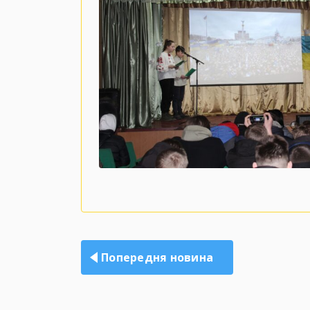
Навігація
записів
Попередня новина