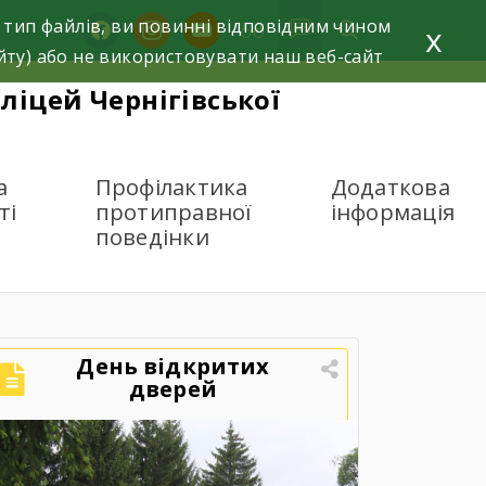
 тип файлів, ви повинні відповідним чином
facebook
instagram
youtube
x
йту) або не використовувати наш веб-сайт
ліцей Чернігівської
а
Профілактика
Додаткова
ті
протиправної
інформація
поведінки
День відкритих
дверей