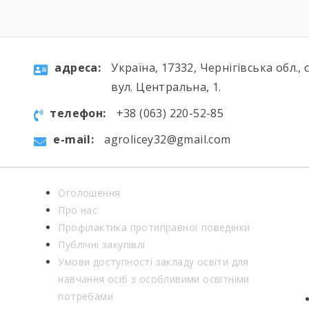
aдресa:
Україна, 17332, Чернігівська обл., 
вул. Центральна, 1.
телефон:
+38 (063) 220-52-85
e-mail:
agrolicey32@gmail.com
Оголошення
Про нас
Профілактика протиправної поведінки
Публічні закупівлі
Умови доступності закладу освіти для
навчання осіб з особливими освітніми
потребами