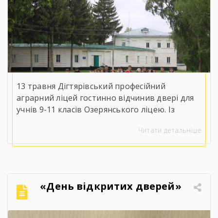
13 травня Дігтярівський професійний
аграрний ліцей гостинно відчинив двері для
учнів 9-11 класів Озерянського ліцею. Із
вітальним словом до майбутніх випускників
Читати детальніше
звернувся заступник директора з навчально-
виробничої роботи Сергій Коломієць, який
детально ознайомив присутніх із
матеріально-технічною базою, специфікою
навчання та правилами прийому на 2026 рік.
«День відкритих дверей»
Для гостей організували оглядову екскурсію
кабінетами, майстернями, лабораторіями та
гуртожитком ліцею, […]