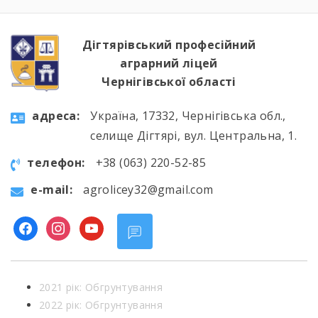
подій фатальної ночі 1986 року, дізналися про
героїзм перших пожежників та масштабні
наслідки катастрофи для екології України […]
Дігтярівський професійний
аграрний ліцей
Чернігівської області
aдресa:
Україна, 17332, Чернігівська обл.,
селище Дігтярі, вул. Центральна, 1.
телефон:
+38 (063) 220-52-85
e-mail:
agrolicey32@gmail.com
facebook
instagram
youtube
2021 рік: Обгрунтування
2022 рік: Обгрунтування