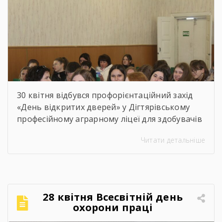
30 квітня відбувся профорієнтаційний захід
«День відкритих дверей» у Дігтярівському
професійному аграрному ліцеї для здобувачів
освіти 9-х – 11-х класів Дігтярівського та
Читати детальніше
Срібнянського ліцеїв. Всіх учасників заходу
привітав та розповів про освітній заклад,
організацію навчально процесу,
престижність професійної освіти, особливості
прийому 2026 року заступник директора з
28 квітня Всесвітній день
навчально-виробничої роботи Сергій
охорони праці
Коломієць. Для майбутніх абітурієнтів було