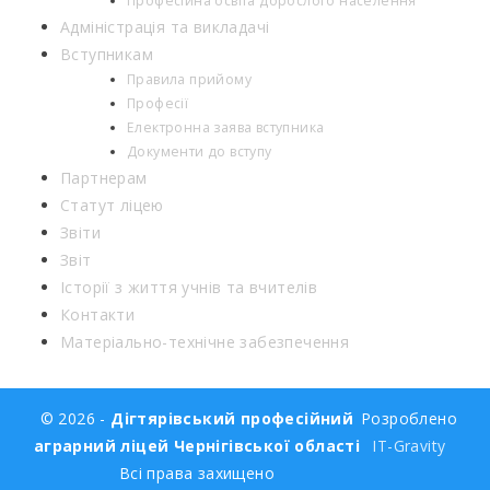
Професійна освіта дорослого населення
Адміністрація та викладачі
Вступникам
Правила прийому
Професії
Електронна заява вступника
Документи до вступу
Партнерам
Статут ліцею
Звіти
Звіт
Історії з життя учнів та вчителів
Контакти
Матеріально-технічне забезпечення
© 2026 -
Дігтярівський професійний
Розроблено
аграрний ліцей Чернігівської області
IT-Gravity
Всі права захищено