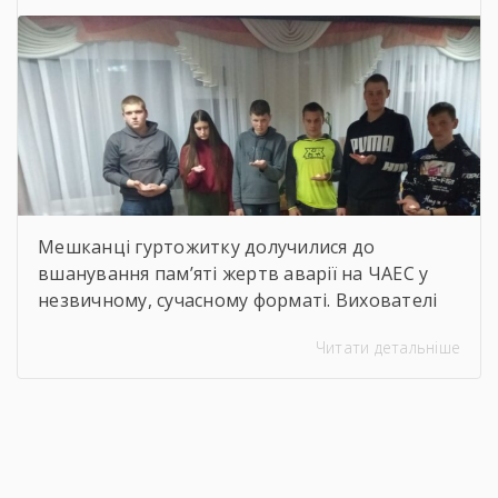
Мешканці гуртожитку долучилися до
вшанування пам’яті жертв аварії на ЧАЕС у
незвичному, сучасному форматі. Вихователі
Валентина ДЕМЧЕНКО та Віталій ШОСТАК
Читати детальніше
організували та провели для студентів
онлайн-екскурсію Національним музеєм
«Чорнобиль». Завдяки інтерактивному
посиланню
http://chornobylmuseum.kiev.ua/uk/virtual-tour/
студенти були ознайомлені з хронологією