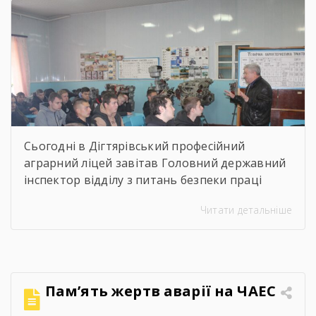
проведено […]
Сьогодні в Дігтярівський професійний
аграрний ліцей завітав Головний державний
інспектор відділу з питань безпеки праці
управління інспекційної діяльності у
Читати детальніше
Чернігівській області Центрального
міжрегіонального Управління Державної
служби з питань праці Ворчак Віктор
Васильович. Віктор Васильович провів «Захід
для молоді і студентів з питань безпечних і
Пам’ять жертв аварії на ЧАЕС
здорових умов праці». Сучасна концепція
безпеки праці давно вийшла за межі […]