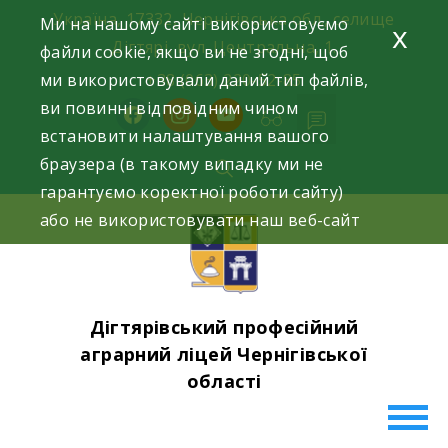
Skip
Україна, 17332, Чернігівська обл., селище
Ми на нашому сайті використовуємо
x
to
Дігтярі, вул. Центральна, 1.
файли cookie, якщо ви не згодні, щоб
content
ми використовували даний тип файлів,
+38 (063) 220-52-85
ви повинні відповідним чином
facebook
instagram
youtube
встановити налаштування вашого
браузера (в такому випадку ми не
гарантуємо коректної роботи сайту)
або не використовувати наш веб-сайт
Дігтярівський професійний
аграрний ліцей Чернігівської
області