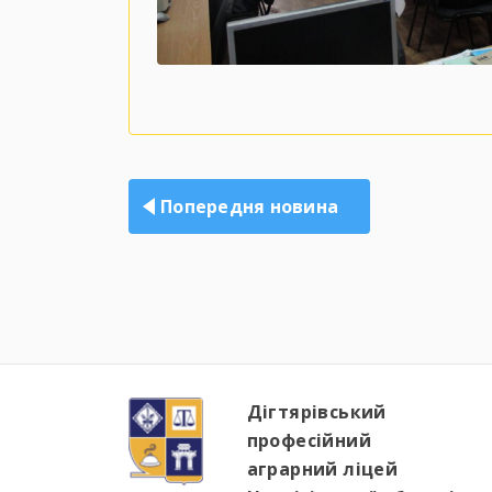
Навігація
записів
Попередня новина
Дігтярівський
професійний
аграрний ліцей