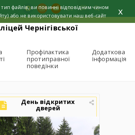
 тип файлів, ви повинні відповідним чином
facebook
instagram
youtube
x
йту) або не використовувати наш веб-сайт
ліцей Чернігівської
а
Профілактика
Додаткова
ті
протиправної
інформація
поведінки
День відкритих
дверей