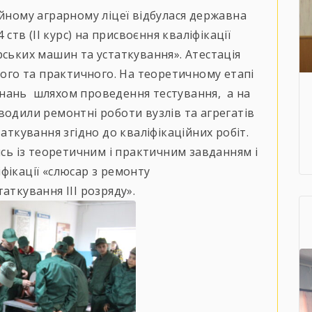
йному аграрному ліцеї відбулася державна
 ств (ІІ курс) на присвоєння кваліфікації
ських машин та устаткування». Атестація
ного та практичного. На теоретичному етапі
нань шляхом проведення тестування, а на
водили ремонтні роботи вузлів та агрегатів
таткування згідно до кваліфікаційних робіт.
ись із теоретичним і практичним завданням і
фікації «слюсар з ремонту
аткування ІІІ розряду».