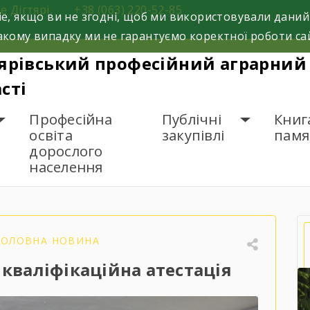
е Дігтярі,
+38 (063) 220-52-85
e, якщо ви не згодні, щоб ми використовували даний
кому випадку ми не гарантуємо коректної роботи са
ярівський професійний аграрний 
сті
Професійна
Публічні
Книг
освіта
закупівлі
памя
дорослого
населення
ідбулася державна кваліфікаційна атестація
ГОЛОВНА НОВИНА
кваліфікаційна атестація