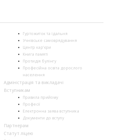
України […]
Гуртожиток та їдальня
Учнівське самоврядування
Центр кар’єри
Книга памяті
Протидія булінгу
Професійна освіта дорослого
населення
Адміністрація та викладачі
Вступникам
Правила прийому
Професії
Електронна заява вступника
Документи до вступу
Партнерам
Статут ліцею