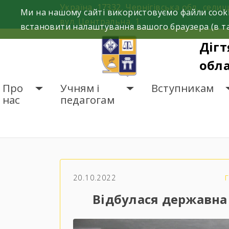
Skip
Україна, 17332, Чернігівська обл., селищ
Ми на нашому сайті використовуємо файли cooki
to
вул. Центральна, 1.
встановити налаштування вашого браузера (в та
content
Дігт
обла
Про
Учням і
Вступникам
нас
педагогам
ГОЛОВНА
НОВИНИ
В
20.10.2022
Відбулася державна 