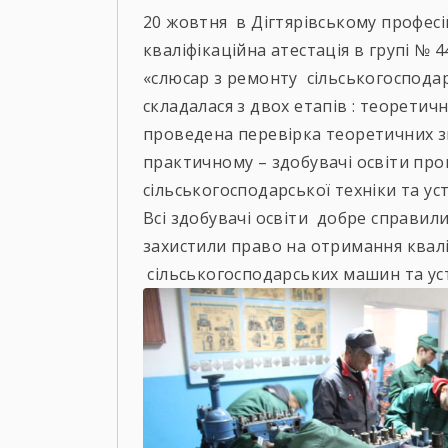
20 жовтня в Дігтярівському професі
кваліфікаційна атестація в групі № 44
«слюсар з ремонту сільськогосподар
складалася з двох етапів : теоретич
проведена перевірка теоретичних з
практичному – здобувачі освіти про
сільськогосподарської техніки та ус
Всі здобувачі освіти добре справил
захистили право на отримання квалі
сільськогосподарських машин та уст