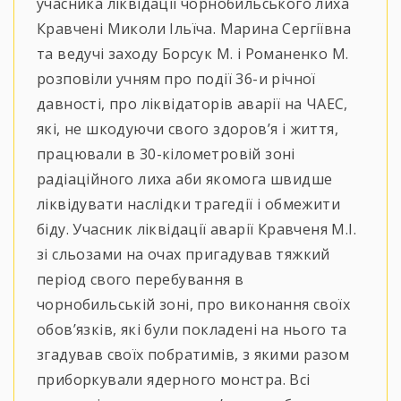
учасника ліквідації чорнобильського лиха
Кравчені Миколи Ільїча. Марина Сергіївна
та ведучі заходу Борсук М. і Романенко М.
розповіли учням про події 36-и річної
давності, про ліквідаторів аварії на ЧАЕС,
які, не шкодуючи свого здоров’я і життя,
працювали в 30-кілометровій зоні
радіаційного лиха аби якомога швидше
ліквідувати наслідки трагедії і обмежити
біду. Учасник ліквідації аварії Кравченя М.І.
зі сльозами на очах пригадував тяжкий
період свого перебування в
чорнобильській зоні, про виконання своїх
обов’язків, які були покладені на нього та
згадував своїх побратимів, з якими разом
приборкували ядерного монстра. Всі