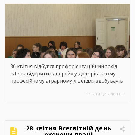
гуртожитком ліцею, […]
30 квітня відбувся профорієнтаційний захід
«День відкритих дверей» у Дігтярівському
професійному аграрному ліцеї для здобувачів
освіти 9-х – 11-х класів Дігтярівського та
Читати детальніше
Срібнянського ліцеїв. Всіх учасників заходу
привітав та розповів про освітній заклад,
організацію навчально процесу,
престижність професійної освіти, особливості
прийому 2026 року заступник директора з
28 квітня Всесвітній день
навчально-виробничої роботи Сергій
охорони праці