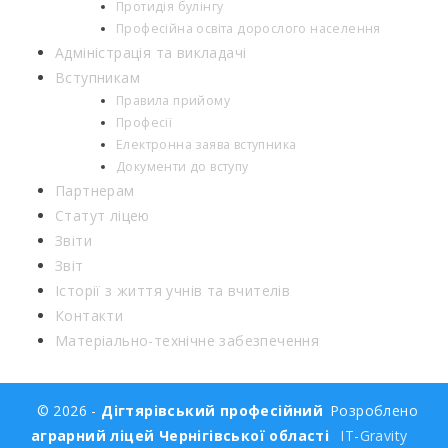
Протидія булінгу
Професійна освіта дорослого населення
Адміністрація та викладачі
Вступникам
Правила прийому
Професії
Електронна заява вступника
Документи до вступу
Партнерам
Статут ліцею
Звіти
Звіт
Історії з життя учнів та вчителів
Контакти
Матеріально-технічне забезпечення
© 2026 -
Дігтярівський професійний
Розроблено
аграрний ліцей Чернігівської області
IT-Gravity