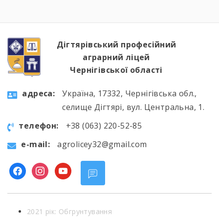
студенти були ознайомлені з хронологією
подій фатальної ночі 1986 року, дізналися про
героїзм перших пожежників та масштабні
наслідки катастрофи для екології України […]
Дігтярівський професійний
аграрний ліцей
Чернігівської області
aдресa:
Україна, 17332, Чернігівська обл.,
селище Дігтярі, вул. Центральна, 1.
телефон:
+38 (063) 220-52-85
e-mail:
agrolicey32@gmail.com
facebook
instagram
youtube
2021 рік: Обгрунтування