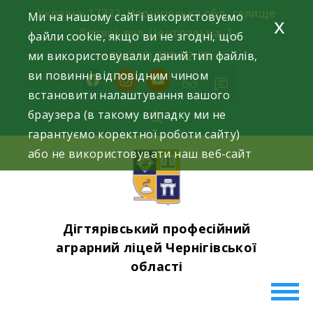
Skip
Україна, 17332, Чернігівська обл., селище
Ми на нашому сайті використовуємо
x
to
Дігтярі, вул. Центральна, 1.
файли cookie, якщо ви не згодні, щоб
content
ми використовували даний тип файлів,
+38 (063) 220-52-85
ви повинні відповідним чином
facebook
instagram
youtube
встановити налаштування вашого
браузера (в такому випадку ми не
гарантуємо коректної роботи сайту)
або не використовувати наш веб-сайт
Дігтярівський професійний
аграрний ліцей Чернігівської
області