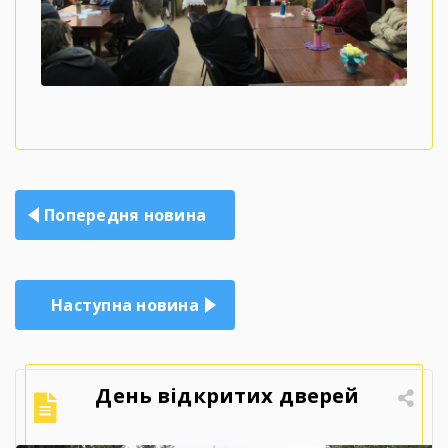
Навігація
Попередня новина
записів
Наступна новина
День відкритих дверей