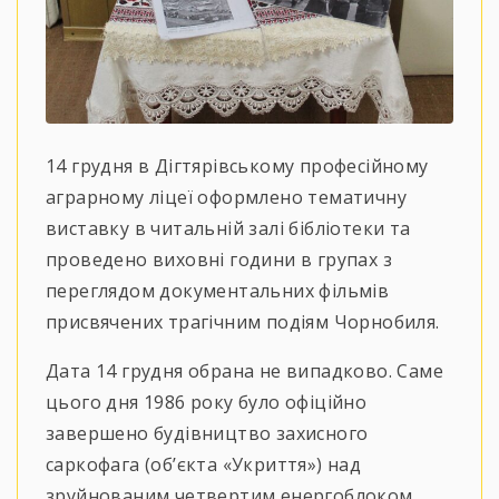
14 грудня в Дігтярівському професійному
аграрному ліцеї оформлено тематичну
виставку в читальній залі бібліотеки та
проведено виховні години в групах з
переглядом документальних фільмів
присвячених трагічним подіям Чорнобиля.
Дата 14 грудня обрана не випадково. Саме
цього дня 1986 року було офіційно
завершено будівництво захисного
саркофага (об’єкта «Укриття») над
зруйнованим четвертим енергоблоком