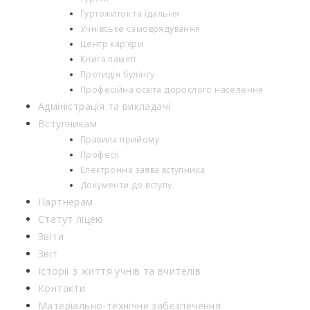
Гуртожиток та їдальня
Учнівське самоврядування
Центр кар’єри
Книга памяті
Протидія булінгу
Професійна освіта дорослого населення
Адміністрація та викладачі
Вступникам
Правила прийому
Професії
Електронна заява вступника
Документи до вступу
Партнерам
Статут ліцею
Звіти
Звіт
Історії з життя учнів та вчителів
Контакти
Матеріально-технічне забезпечення