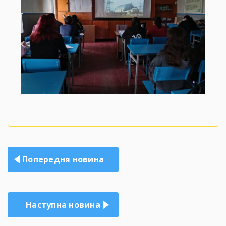
Навігація
Попередня новина
записів
Наступна новина