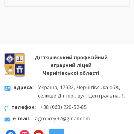
онлайн-екскурсію Національним музеєм
«Чорнобиль». Завдяки інтерактивному
посиланню
http://chornobylmuseum.kiev.ua/uk/virtual-tour/
студенти були ознайомлені з хронологією
подій фатальної ночі 1986 року, дізналися про
героїзм перших пожежників та масштабні
наслідки катастрофи для екології України […]
Дігтярівський професійний
аграрний ліцей
Чернігівської області
aдресa:
Україна, 17332, Чернігівська обл.,
селище Дігтярі, вул. Центральна, 1.
телефон:
+38 (063) 220-52-85
e-mail:
agrolicey32@gmail.com
facebook
instagram
youtube