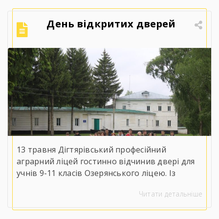
День відкритих дверей
13 травня Дігтярівський професійний
аграрний ліцей гостинно відчинив двері для
учнів 9-11 класів Озерянського ліцею. Із
вітальним словом до майбутніх випускників
Читати детальніше
звернувся заступник директора з навчально-
виробничої роботи Сергій Коломієць, який