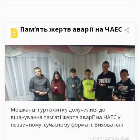
міжрегіонального Управління Державної
служби з питань праці Ворчак Віктор
Васильович. Віктор Васильович провів «Захід
для молоді і студентів з питань безпечних і
Пам’ять жертв аварії на ЧАЕС
здорових умов праці». Сучасна концепція
безпеки праці давно вийшла за межі […]
Мешканці гуртожитку долучилися до
вшанування пам’яті жертв аварії на ЧАЕС у
незвичному, сучасному форматі. Вихователі
Валентина ДЕМЧЕНКО та Віталій ШОСТАК
Читати детальніше
організували та провели для студентів