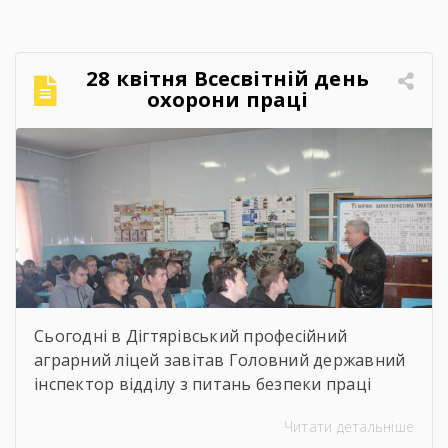
організацію навчально процесу,
престижність професійної освіти, особливості
прийому 2026 року заступник директора з
28 квітня Всесвітній день
навчально-виробничої роботи Сергій
охорони праці
Коломієць. Для майбутніх абітурієнтів було
проведено […]
Сьогодні в Дігтярівський професійний
аграрний ліцей завітав Головний державний
інспектор відділу з питань безпеки праці
управління інспекційної діяльності у
Читати детальніше
Чернігівській області Центрального