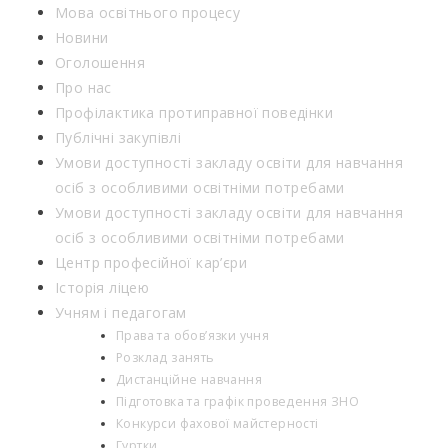
Мова освітнього процесу
Новини
Оголошення
Про нас
Профілактика протиправної поведінки
Публічні закупівлі
Умови доступності закладу освіти для навчання
осіб з особливими освітніми потребами
Умови доступності закладу освіти для навчання
осіб з особливими освітніми потребами
Центр професійної кар’єри
Історія ліцею
Учням і педагогам
Права та обов’язки учня
Розклад занять
Дистанційне навчання
Підготовка та графік проведення ЗНО
Конкурси фахової майстерності
Гуртки