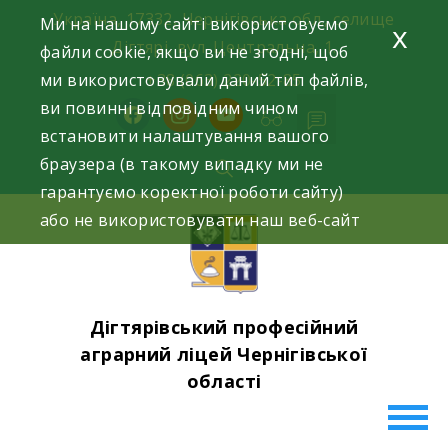
Skip
Україна, 17332, Чернігівська обл., селище
Ми на нашому сайті використовуємо
x
to
Дігтярі, вул. Центральна, 1.
файли cookie, якщо ви не згодні, щоб
content
ми використовували даний тип файлів,
+38 (063) 220-52-85
ви повинні відповідним чином
facebook
instagram
youtube
встановити налаштування вашого
браузера (в такому випадку ми не
гарантуємо коректної роботи сайту)
або не використовувати наш веб-сайт
Дігтярівський професійний
аграрний ліцей Чернігівської
області