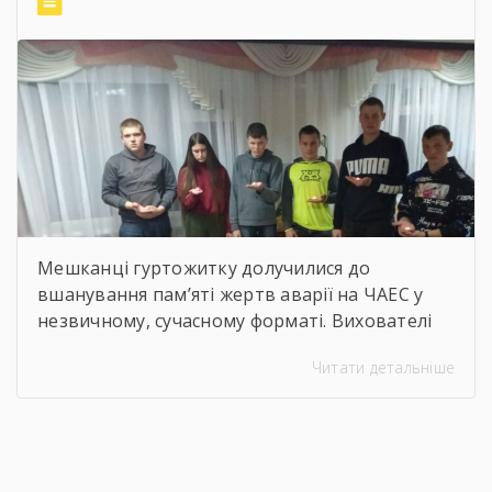
безпеки праці давно вийшла за межі […]
Мешканці гуртожитку долучилися до
вшанування пам’яті жертв аварії на ЧАЕС у
незвичному, сучасному форматі. Вихователі
Валентина ДЕМЧЕНКО та Віталій ШОСТАК
Читати детальніше
організували та провели для студентів
онлайн-екскурсію Національним музеєм
«Чорнобиль». Завдяки інтерактивному
посиланню
http://chornobylmuseum.kiev.ua/uk/virtual-tour/