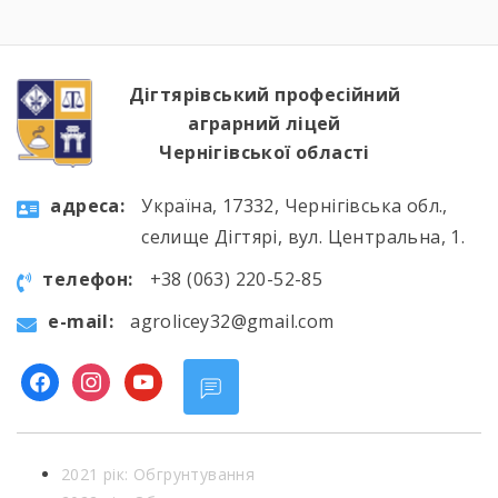
студенти були ознайомлені з хронологією
подій фатальної ночі 1986 року, дізналися про
героїзм перших пожежників та масштабні
наслідки катастрофи для екології України […]
Дігтярівський професійний
аграрний ліцей
Чернігівської області
aдресa:
Україна, 17332, Чернігівська обл.,
селище Дігтярі, вул. Центральна, 1.
телефон:
+38 (063) 220-52-85
e-mail:
agrolicey32@gmail.com
facebook
instagram
youtube
2021 рік: Обгрунтування