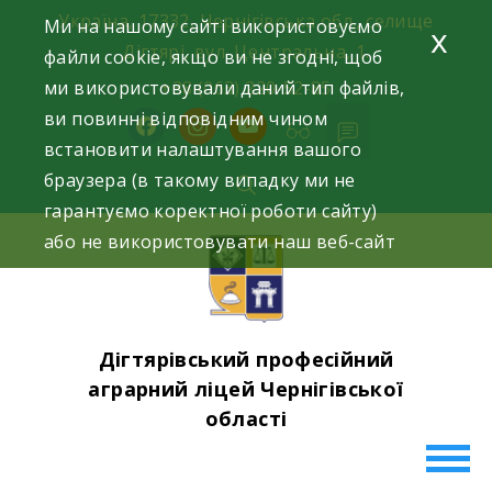
Skip
Україна, 17332, Чернігівська обл., селище
Ми на нашому сайті використовуємо
x
to
Дігтярі, вул. Центральна, 1.
файли cookie, якщо ви не згодні, щоб
content
ми використовували даний тип файлів,
+38 (063) 220-52-85
ви повинні відповідним чином
facebook
instagram
youtube
встановити налаштування вашого
браузера (в такому випадку ми не
гарантуємо коректної роботи сайту)
або не використовувати наш веб-сайт
Дігтярівський професійний
аграрний ліцей Чернігівської
області