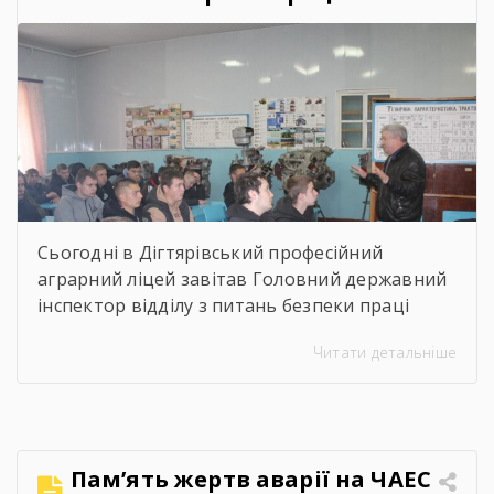
Коломієць. Для майбутніх абітурієнтів було
проведено […]
Сьогодні в Дігтярівський професійний
аграрний ліцей завітав Головний державний
інспектор відділу з питань безпеки праці
управління інспекційної діяльності у
Читати детальніше
Чернігівській області Центрального
міжрегіонального Управління Державної
служби з питань праці Ворчак Віктор
Васильович. Віктор Васильович провів «Захід
для молоді і студентів з питань безпечних і
Пам’ять жертв аварії на ЧАЕС
здорових умов праці». Сучасна концепція