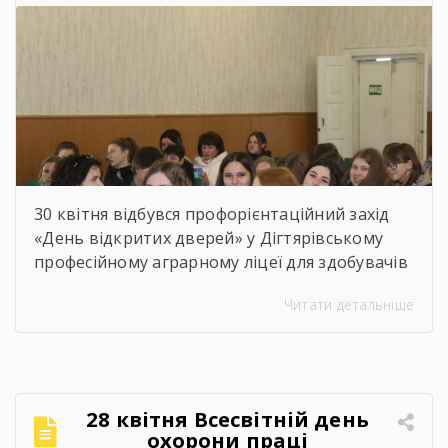
30 квітня відбувся профорієнтаційний захід
«День відкритих дверей» у Дігтярівському
професійному аграрному ліцеї для здобувачів
освіти 9-х – 11-х класів Дігтярівського та
Читати детальніше
Срібнянського ліцеїв. Всіх учасників заходу
привітав та розповів про освітній заклад,
організацію навчально процесу,
престижність професійної освіти, особливості
прийому 2026 року заступник директора з
28 квітня Всесвітній день
навчально-виробничої роботи Сергій
охорони праці