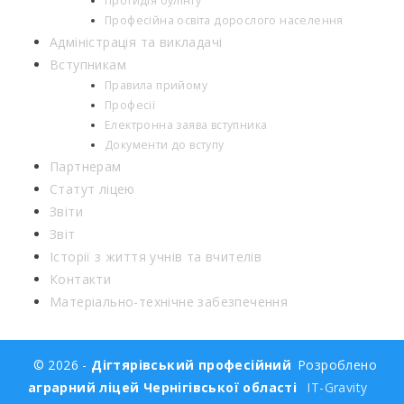
Протидія булінгу
Професійна освіта дорослого населення
Адміністрація та викладачі
Вступникам
Правила прийому
Професії
Електронна заява вступника
Документи до вступу
Партнерам
Статут ліцею
Звіти
Звіт
Історії з життя учнів та вчителів
Контакти
Матеріально-технічне забезпечення
© 2026 -
Дігтярівський професійний
Розроблено
аграрний ліцей Чернігівської області
IT-Gravity