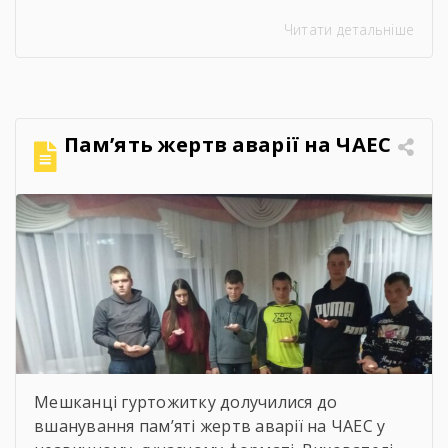
управління інспекційної діяльності у
Читати детальніше
Чернігівській області Центрального
міжрегіонального Управління Державної
служби з питань праці Ворчак Віктор
Васильович. Віктор Васильович провів «Захід
для молоді і студентів з питань безпечних і
Пам’ять жертв аварії на ЧАЕС
здорових умов праці». Сучасна концепція
безпеки праці давно вийшла за межі […]
Мешканці гуртожитку долучилися до
вшанування пам’яті жертв аварії на ЧАЕС у