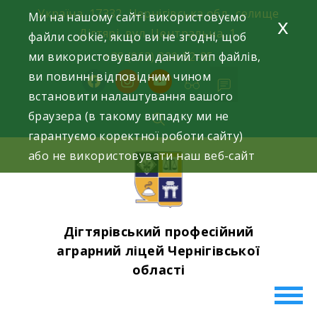
Skip
Україна, 17332, Чернігівська обл., селище
Ми на нашому сайті використовуємо
x
to
Дігтярі, вул. Центральна, 1.
файли cookie, якщо ви не згодні, щоб
content
ми використовували даний тип файлів,
+38 (063) 220-52-85
ви повинні відповідним чином
facebook
instagram
youtube
встановити налаштування вашого
браузера (в такому випадку ми не
гарантуємо коректної роботи сайту)
або не використовувати наш веб-сайт
Дігтярівський професійний
аграрний ліцей Чернігівської
області