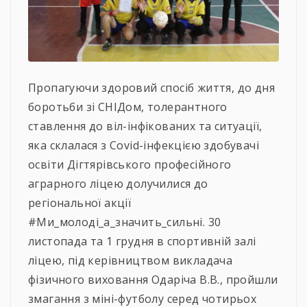
Пропагуючи здоровий спосіб життя, до дня
боротьби зі СНІДом, толерантного
ставлення до віл-інфікованих та ситуації,
яка склалася з Covid-інфекцією здобувачі
освіти Дігтярівського професійного
аграрного ліцею долучилися до
регіональної акції
#Ми_молоді_а_значить_сильні. 30
листопада та 1 грудня в спортивній залі
ліцею, під керівництвом викладача
фізичного виховання Одаріча В.В., пройшли
змагання з міні-футболу серед чотирьох