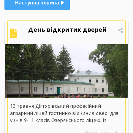
Наступна новина
День відкритих дверей
13 травня Дігтярівський професійний
аграрний ліцей гостинно відчинив двері для
учнів 9-11 класів Озерянського ліцею. Із
вітальним словом до майбутніх випускників
Читати детальніше