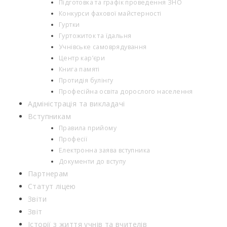
Підготовка та графік проведення ЗНО
Конкурси фахової майстерності
Гуртки
Гуртожиток та їдальня
Учнівське самоврядування
Центр кар’єри
Книга памяті
Протидія булінгу
Професійна освіта дорослого населення
Адміністрація та викладачі
Вступникам
Правила прийому
Професії
Електронна заява вступника
Документи до вступу
Партнерам
Статут ліцею
Звіти
Звіт
Історії з життя учнів та вчителів