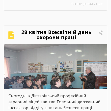
Читати детальніше
Срібнянського ліцеїв. Всіх учасників заходу
привітав та розповів про освітній заклад,
організацію навчально процесу,
престижність професійної освіти, особливості
прийому 2026 року заступник директора з
28 квітня Всесвітній день
навчально-виробничої роботи Сергій
охорони праці
Коломієць. Для майбутніх абітурієнтів було
проведено […]
Сьогодні в Дігтярівський професійний
аграрний ліцей завітав Головний державний
інспектор відділу з питань безпеки праці