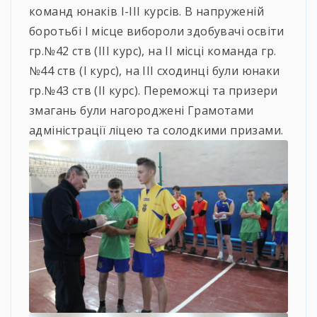
команд юнаків І-ІІІ курсів. В напруженій
боротьбі І місце вибороли здобувачі освіти
гр.№42 ств (ІІІ курс), на ІІ місці команда гр.
№44 ств (І курс), на ІІІ сходинці були юнаки
гр.№43 ств (ІІ курс). Переможці та призери
змагань були нагороджені Грамотами
адміністрації ліцею та солодкими призами.