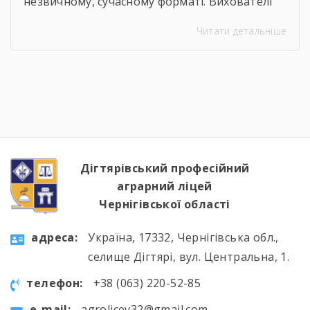
незвичному, сучасному форматі. Вихователі
Валентина ДЕМЧЕНКО та Віталій ШОСТАК
Читати детальніше
організували та провели для студентів
онлайн-екскурсію Національним музеєм
«Чорнобиль». Завдяки інтерактивному
посиланню
http://chornobylmuseum.kiev.ua/uk/virtual-tour/
студенти були ознайомлені з хронологією
подій фатальної ночі 1986 року, дізналися про
героїзм перших пожежників та масштабні
наслідки катастрофи для екології України […]
Дігтярівський професійний
аграрний ліцей
Чернігівської області
aдресa:
Україна, 17332, Чернігівська обл.,
селище Дігтярі, вул. Центральна, 1.
телефон:
+38 (063) 220-52-85
e-mail:
agrolicey32@gmail.com