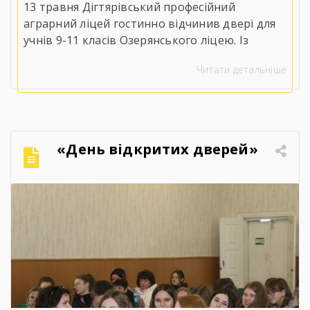
13 травня Дігтярівський професійний
аграрний ліцей гостинно відчинив двері для
учнів 9-11 класів Озерянського ліцею. Із
вітальним словом до майбутніх випускників
Читати детальніше
звернувся заступник директора з навчально-
виробничої роботи Сергій Коломієць, який
детально ознайомив присутніх із
матеріально-технічною базою, специфікою
навчання та правилами прийому на 2026 рік.
«День відкритих дверей»
Для гостей організували оглядову екскурсію
кабінетами, майстернями, лабораторіями та
гуртожитком ліцею, […]