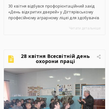
30 квітня відбувся профорієнтаційний захід
«День відкритих дверей» у Дігтярівському
професійному аграрному ліцеї для здобувачів
освіти 9-х – 11-х класів Дігтярівського та
Читати детальніше
Срібнянського ліцеїв. Всіх учасників заходу
привітав та розповів про освітній заклад,
організацію навчально процесу,
престижність професійної освіти, особливості
прийому 2026 року заступник директора з
28 квітня Всесвітній день
навчально-виробничої роботи Сергій
охорони праці
Коломієць. Для майбутніх абітурієнтів було
проведено […]