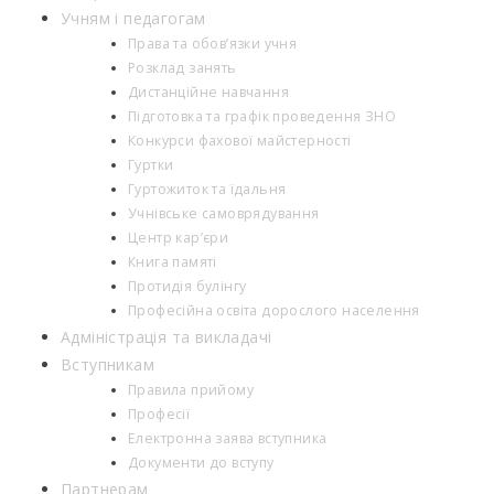
Учням і педагогам
Права та обов’язки учня
Розклад занять
Дистанційне навчання
Підготовка та графік проведення ЗНО
Конкурси фахової майстерності
Гуртки
Гуртожиток та їдальня
Учнівське самоврядування
Центр кар’єри
Книга памяті
Протидія булінгу
Професійна освіта дорослого населення
Адміністрація та викладачі
Вступникам
Правила прийому
Професії
Електронна заява вступника
Документи до вступу
Партнерам