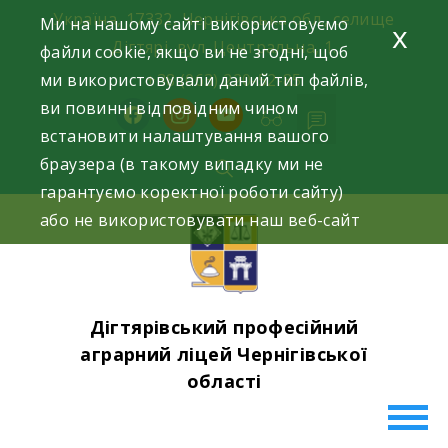
Skip
Україна, 17332, Чернігівська обл., селище
Ми на нашому сайті використовуємо
x
to
Дігтярі, вул. Центральна, 1.
файли cookie, якщо ви не згодні, щоб
content
ми використовували даний тип файлів,
+38 (063) 220-52-85
ви повинні відповідним чином
facebook
instagram
youtube
встановити налаштування вашого
браузера (в такому випадку ми не
гарантуємо коректної роботи сайту)
або не використовувати наш веб-сайт
Дігтярівський професійний
аграрний ліцей Чернігівської
області