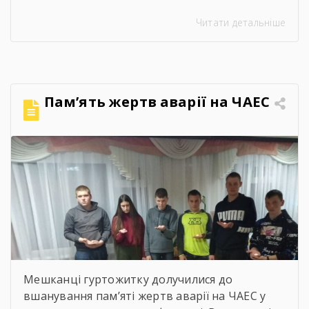
управління інспекційної діяльності у
Читати детальніше
Чернігівській області Центрального
міжрегіонального Управління Державної
служби з питань праці Ворчак Віктор
Васильович. Віктор Васильович провів «Захід
для молоді і студентів з питань безпечних і
Пам’ять жертв аварії на ЧАЕС
здорових умов праці». Сучасна концепція
безпеки праці давно вийшла за межі […]
Мешканці гуртожитку долучилися до
вшанування пам’яті жертв аварії на ЧАЕС у