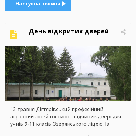
Наступна новина
День відкритих дверей
13 травня Дігтярівський професійний
аграрний ліцей гостинно відчинив двері для
учнів 9-11 класів Озерянського ліцею. Із
вітальним словом до майбутніх випускників