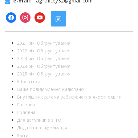
e-mail:
agrolicey32@gmail.com
facebook
instagram
youtube
2021 рік: Обгрунтування
2022 рік: Обгрунтування
2023 рік: Обгрунтування
2024 рік: Обгрунтування
2025 рік: Обгрунтування
Бібліотека
Ваше повідомлення надіслано
Внутрішня сестема забеспечення якості освіти
Галерея
Головна
Для вступників з ТОТ
Додаткова інформація
Звіти