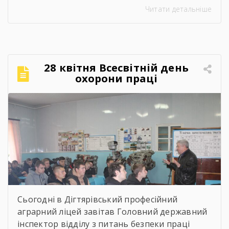
Читати детальніше
Срібнянського ліцеїв. Всіх учасників заходу
привітав та розповів про освітній заклад,
організацію навчально процесу,
престижність професійної освіти, особливості
прийому 2026 року заступник директора з
28 квітня Всесвітній день
навчально-виробничої роботи Сергій
охорони праці
Коломієць. Для майбутніх абітурієнтів було
проведено […]
Сьогодні в Дігтярівський професійний
аграрний ліцей завітав Головний державний
інспектор відділу з питань безпеки праці