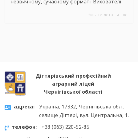
незвичному, сучасному форматі. Вихователі
Валентина ДЕМЧЕНКО та Віталій ШОСТАК
Читати детальніше
організували та провели для студентів
онлайн-екскурсію Національним музеєм
«Чорнобиль». Завдяки інтерактивному
посиланню
http://chornobylmuseum.kiev.ua/uk/virtual-tour/
студенти були ознайомлені з хронологією
подій фатальної ночі 1986 року, дізналися про
героїзм перших пожежників та масштабні
наслідки катастрофи для екології України […]
Дігтярівський професійний
аграрний ліцей
Чернігівської області
aдресa:
Україна, 17332, Чернігівська обл.,
селище Дігтярі, вул. Центральна, 1.
телефон:
+38 (063) 220-52-85