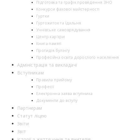
Підготовка та графік проведення ЗНО
Конкурси фахової майстерності
Гуртки
Гуртожиток та їдальня
Учнівське самоврядування
Центр кар’єри
Книга памяті
Протидія булінгу
Професійна освіта дорослого населення
Адміністрація та викладачі
Вступникам
Правила прийому
Професії
Електронна заява вступника
Документи до вступу
Партнерам
Статут ліцею
Звіти
Звіт
Історії з життя учнів та вчителів