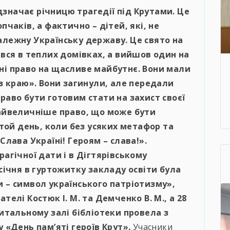
відзначає річницю трагедії під Крутами. Це
пчаків, а фактично – дітей, які, не
алежну Українську державу. Це свято на
ився в теплих домівках, а вийшов один на
ні право на щасливе майбутнє. Вони мали
 з краю». Вони загинули, але передали
раво бути готовим стати на захист своєї
найвеличніше право, що може бути
 той день, коли без усяких метафор та
Слава Україні! Героям – слава!».
рагічної дати і в Дігтярівському
 січня в гуртожитку закладу освіти була
 – символ українського патріотизму»,
телі Костюк І. М. та Демченко В. М., а 28
читальному залі бібліотеки провела з
 «День пам’яті героїв Крут».
Учасники