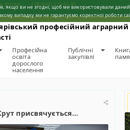
е Дігтярі,
+38 (063) 220-52-85
e, якщо ви не згодні, щоб ми використовували даний
кому випадку ми не гарантуємо коректної роботи са
ярівський професійний аграрний 
сті
Професійна
Публічні
Книг
освіта
закупівлі
памя
дорослого
населення
ам’яті героїв Крут присвячується…
 Крут присвячується…