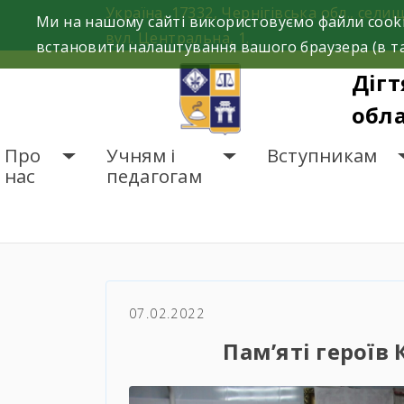
Skip
Україна, 17332, Чернігівська обл., селищ
Ми на нашому сайті використовуємо файли cooki
to
вул. Центральна, 1.
встановити налаштування вашого браузера (в та
content
Дігт
обла
Про
Учням і
Вступникам
нас
педагогам
ГОЛОВНА
НОВИНИ
П
07.02.2022
Пам’яті героїв