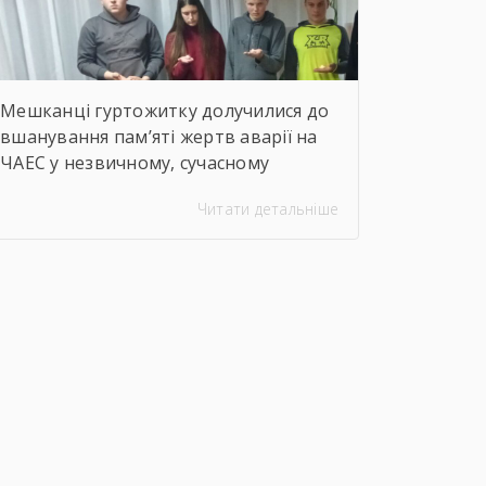
Мешканці гуртожитку долучилися до
вшанування пам’яті жертв аварії на
ЧАЕС у незвичному, сучасному
форматі. Вихователі Валентина
Читати детальніше
ДЕМЧЕНКО та Віталій ШОСТАК
організували та провели для
студентів онлайн-екскурсію
Національним музеєм «Чорнобиль».
Завдяки інтерактивному посиланню
http://chornobylmuseum.kiev.ua/uk/virtual-
tour/ студенти були ознайомлені з
хронологією подій фатальної ночі
1986 року, дізналися про героїзм
перших пожежників та масштабні
наслідки катастрофи для екології