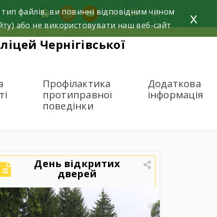
 тип файлів, ви повинні відповідним чином
facebook
instagram
youtube
x
йту) або не використовувати наш веб-сайт
ліцей Чернігівської
а
Профілактика
Додаткова
ті
протиправної
інформація
поведінки
День відкритих
дверей