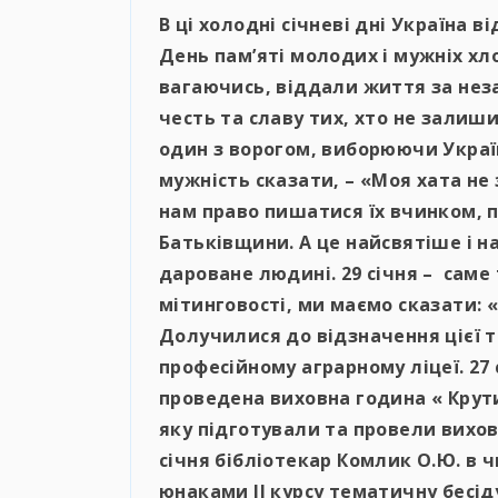
В ці холодні січневі дні Україна 
День пам’яті молодих і мужніх хло
вагаючись, віддали життя за нез
честь та славу тих, хто не залиш
один з ворогом, виборюючи Украї
мужність сказати, – «Моя хата не
нам право пишатися їх вчинком, п
Батьківщини. А це найсвятіше і 
дароване людині. 29 січня – саме
мітинговості, ми маємо сказати: «
Долучилися до відзначення цієї т
професійному аграрному ліцеї. 27
проведена виховна година « Крути
яку підготували та провели вихова
січня бібліотекар Комлик О.Ю. в 
юнаками ІІ курсу тематичну бесіду