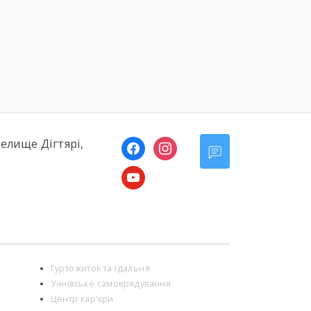
України […]
селище Дігтярі,
facebook
instagram
youtube
Гуртожиток та їдальня
Учнівське самоврядування
Центр кар’єри