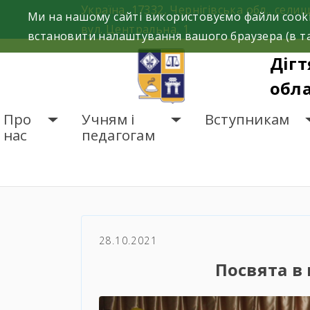
Skip
Україна, 17332, Чернігівська обл., селищ
Ми на нашому сайті використовуємо файли cooki
to
вул. Центральна, 1.
встановити налаштування вашого браузера (в та
content
Дігт
обла
Про
Учням і
Вступникам
нас
педагогам
ГОЛОВНА
НОВИНИ
П
28.10.2021
Посвята в