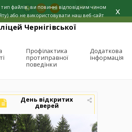
 тип файлів, ви повинні відповідним чином
facebook
instagram
youtube
x
йту) або не використовувати наш веб-сайт
ліцей Чернігівської
а
Профілактика
Додаткова
ті
протиправної
інформація
поведінки
День відкритих
дверей