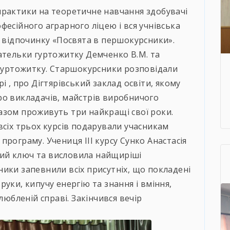
практики на теоретичне навчання здобувачі
рофесійного аграрного ліцею і вся учнівська
р відпочинку «Посвята в першокурсники».
ательки гуртожитку Демченко В.М. та
 гуртожитку. Старшокурсники розповідали
і , про Дігтярівський заклад освіти, якому
ро викладачів, майстрів виробничого
азом проживуть три найкращі свої роки.
всіх трьох курсів подарували учасникам
рограму. Учениця ІІІ курсу Сунко Анастасія
ий ключ та висловила найщиріші
ики запевнили всіх присутніх, що покладені
уки, кипучу енергію та знання і вміння,
любленій справі. Закінчився вечір