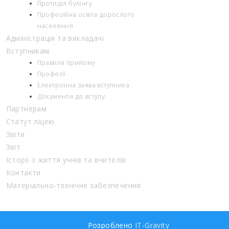
Протидія булінгу
Професійна освіта дорослого
населення
Адміністрація та викладачі
Вступникам
Правила прийому
Професії
Електронна заява вступника
Документи до вступу
Партнерам
Статут ліцею
Звіти
Звіт
Історії з життя учнів та вчителів
Контакти
Матеріально-технічне забезпечення
Розроблено
IT-Gravity