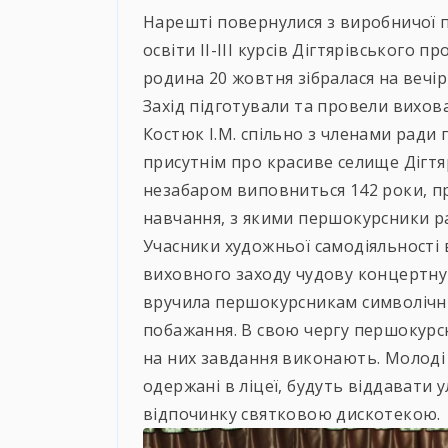
Нарешті повернулися з виробничої 
освіти ІІ-ІІІ курсів Дігтярівського п
родина 20 жовтня зібралася на вечі
Захід підготували та провели вихов
Костюк І.М. спільно з членами ради
присутнім про красиве селище Дігтяр
незабаром виповниться 142 роки, п
навчання, з якими першокурсники р
Учасники художньої самодіяльності 
виховного заходу чудову концертну п
вручила першокурсникам символічн
побажання. В свою чергу першокурсн
на них завдання виконають. Молоді р
одержані в ліцеї, будуть віддавати у
відпочинку святковою дискотекою.