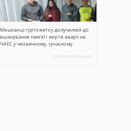
Мешканці гуртожитку долучилися до
вшанування пам’яті жертв аварії на
ЧАЕС у незвичному, сучасному
форматі. Вихователі Валентина
Читати детальніше
ДЕМЧЕНКО та Віталій ШОСТАК
організували та провели для
студентів онлайн-екскурсію
Національним музеєм «Чорнобиль».
Завдяки інтерактивному посиланню
http://chornobylmuseum.kiev.ua/uk/virtual-
tour/ студенти були ознайомлені з
хронологією подій фатальної ночі
1986 року, дізналися про героїзм
перших пожежників та масштабні
наслідки катастрофи для екології