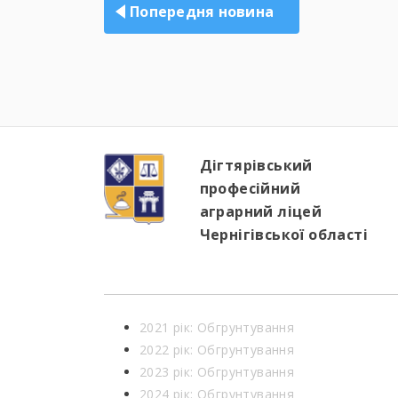
записів
Попередня новина
Дігтярівський
професійний
аграрний ліцей
Чернігівської області
2021 рік: Обгрунтування
2022 рік: Обгрунтування
2023 рік: Обгрунтування
2024 рік: Обгрунтування