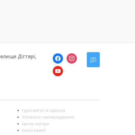
України […]
селище Дігтярі,
facebook
instagram
youtube
Гуртожиток та їдальня
Учнівське самоврядування
Центр кар’єри
Книга памяті