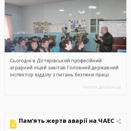
проведено […]
Сьогодні в Дігтярівський професійний
аграрний ліцей завітав Головний державний
інспектор відділу з питань безпеки праці
управління інспекційної діяльності у
Читати детальніше
Чернігівській області Центрального
міжрегіонального Управління Державної
служби з питань праці Ворчак Віктор
Васильович. Віктор Васильович провів «Захід
для молоді і студентів з питань безпечних і
Пам’ять жертв аварії на ЧАЕС
здорових умов праці». Сучасна концепція
безпеки праці давно вийшла за межі […]