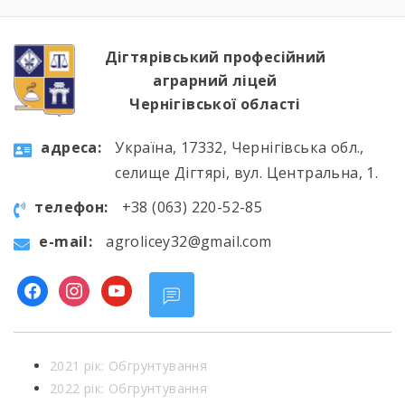
подій фатальної ночі 1986 року, дізналися про
героїзм перших пожежників та масштабні
наслідки катастрофи для екології України […]
Дігтярівський професійний
аграрний ліцей
Чернігівської області
aдресa:
Україна, 17332, Чернігівська обл.,
селище Дігтярі, вул. Центральна, 1.
телефон:
+38 (063) 220-52-85
e-mail:
agrolicey32@gmail.com
facebook
instagram
youtube
2021 рік: Обгрунтування
2022 рік: Обгрунтування