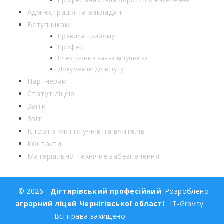
Професійна освіта дорослого населення
Адміністрація та викладачі
Вступникам
Правила прийому
Професії
Електронна заява вступника
Документи до вступу
Партнерам
Статут ліцею
Звіти
Звіт
Історії з життя учнів та вчителів
Контакти
Матеріально-технічне забезпечення
© 2026 -
Дігтярівський професійний
Розроблено
аграрний ліцей Чернігівської області
IT-Gravity
Всі права захищено