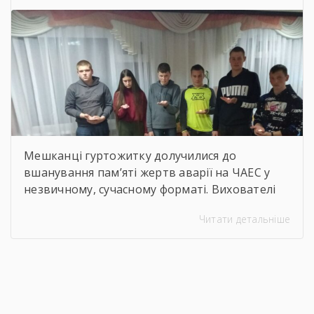
Мешканці гуртожитку долучилися до
вшанування пам’яті жертв аварії на ЧАЕС у
незвичному, сучасному форматі. Вихователі
Валентина ДЕМЧЕНКО та Віталій ШОСТАК
Читати детальніше
організували та провели для студентів
онлайн-екскурсію Національним музеєм
«Чорнобиль». Завдяки інтерактивному
посиланню
http://chornobylmuseum.kiev.ua/uk/virtual-tour/
студенти були ознайомлені з хронологією