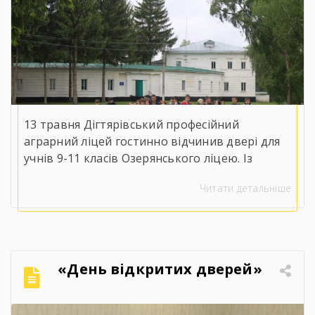
13 травня Дігтярівський професійний
аграрний ліцей гостинно відчинив двері для
учнів 9-11 класів Озерянського ліцею. Із
вітальним словом до майбутніх випускників
Читати детальніше
звернувся заступник директора з навчально-
виробничої роботи Сергій Коломієць, який
детально ознайомив присутніх із
матеріально-технічною базою, специфікою
навчання та правилами прийому на 2026 рік.
«День відкритих дверей»
Для гостей організували оглядову екскурсію
кабінетами, майстернями, лабораторіями та
гуртожитком ліцею, […]