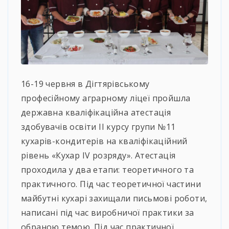
16-19 червня в Дігтярівському
професійному аграрному ліцеї пройшла
державна кваліфікаційна атестація
здобувачів освіти ІІ курсу групи №11
кухарів-кондитерів на кваліфікаційний
рівень «Кухар ІV розряду». Атестація
проходила у два етапи: теоретичного та
практичного. Під час теоретичної частини
майбутні кухарі захищали письмові роботи,
написані під час виробничої практики за
обраною темою. Під час практичної