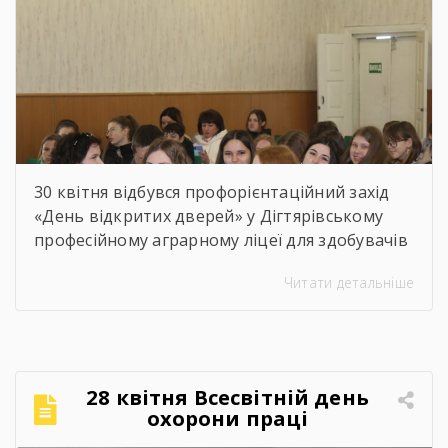
30 квітня відбувся профорієнтаційний захід
«День відкритих дверей» у Дігтярівському
професійному аграрному ліцеї для здобувачів
освіти 9-х – 11-х класів Дігтярівського та
Читати детальніше
Срібнянського ліцеїв. Всіх учасників заходу
привітав та розповів про освітній заклад,
організацію навчально процесу,
престижність професійної освіти, особливості
прийому 2026 року заступник директора з
28 квітня Всесвітній день
навчально-виробничої роботи Сергій
охорони праці
Коломієць. Для майбутніх абітурієнтів було