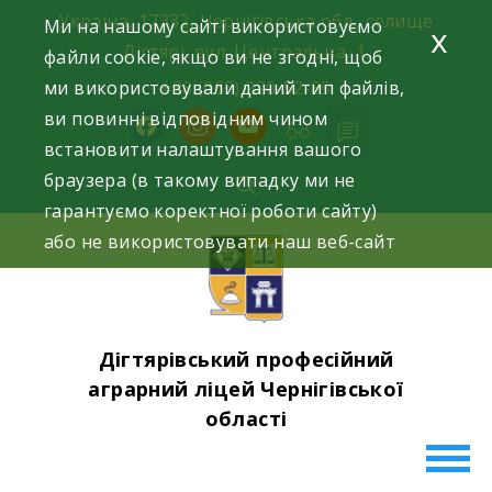
Skip
Україна, 17332, Чернігівська обл., селище
Ми на нашому сайті використовуємо
x
to
Дігтярі, вул. Центральна, 1.
файли cookie, якщо ви не згодні, щоб
content
ми використовували даний тип файлів,
+38 (063) 220-52-85
ви повинні відповідним чином
facebook
instagram
youtube
встановити налаштування вашого
браузера (в такому випадку ми не
гарантуємо коректної роботи сайту)
або не використовувати наш веб-сайт
Дігтярівський професійний
аграрний ліцей Чернігівської
області