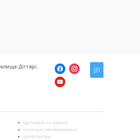
селище Дігтярі,
facebook
instagram
youtube
Гуртожиток та їдальня
Учнівське самоврядування
Центр кар’єри