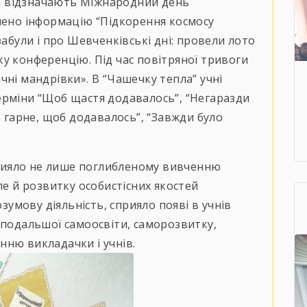
іті відзначають Міжнародний день
чено інформацію “Підкорення космосу
забули і про Шевченківські дні: провели лото
у конференцію. Під час повітряної тривоги
чні мандрівки». В “Чашечку тепла” учні
ерміни “Щоб щастя додавалось”, “Негаразди
е гарне, щоб додавалось”, “Завжди було
ияло не лише поглибленому вивченню
ле й розвитку особистісних якостей
озумову діяльність, сприяло появі в учнів
 подальшої самоосвіти, саморозвитку,
нню викладачки і учнів.