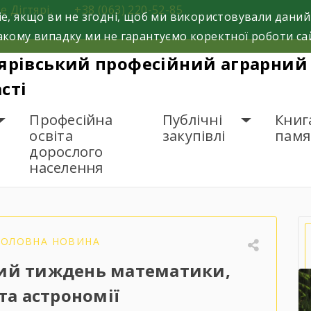
е Дігтярі,
+38 (063) 220-52-85
e, якщо ви не згодні, щоб ми використовували даний
кому випадку ми не гарантуємо коректної роботи са
ярівський професійний аграрний 
сті
Професійна
Публічні
Книг
освіта
закупівлі
памя
дорослого
населення
ройшов предметний тиждень математики, фізики та аст
ГОЛОВНА НОВИНА
ий тиждень математики,
та астрономії