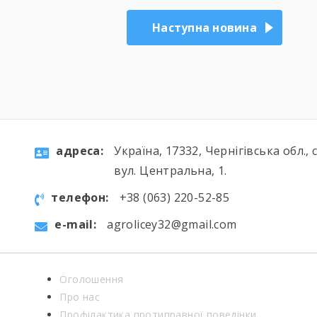
Наступна новина
aдресa:
Україна, 17332, Чернігівська обл., 
вул. Центральна, 1.
телефон:
+38 (063) 220-52-85
e-mail:
agrolicey32@gmail.com
Оголошення
Про нас
Профілактика протиправної поведінки