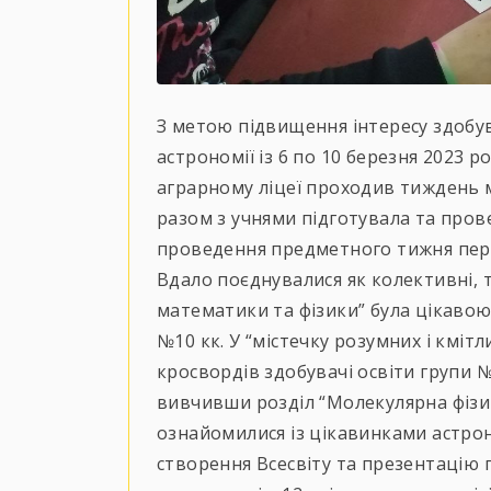
З метою підвищення інтересу здобув
астрономії із 6 по 10 березня 2023 
аграрному ліцеї проходив тиждень м
разом з учнями підготувала та пров
проведення предметного тижня пере
Вдало поєднувалися як колективні, т
математики та фізики” була цікавою
№10 кк. У “містечку розумних і кмі
кросвордів здобувачі освіти групи №
вивчивши розділ “Молекулярна фізик
ознайомилися із цікавинками астро
створення Всесвіту та презентацію п