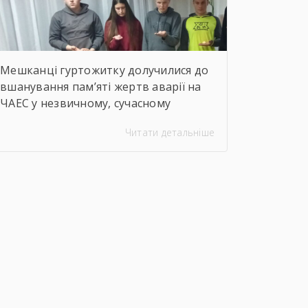
Мешканці гуртожитку долучилися до
вшанування пам’яті жертв аварії на
ЧАЕС у незвичному, сучасному
форматі. Вихователі Валентина
Читати детальніше
ДЕМЧЕНКО та Віталій ШОСТАК
організували та провели для
студентів онлайн-екскурсію
Національним музеєм «Чорнобиль».
Завдяки інтерактивному посиланню
http://chornobylmuseum.kiev.ua/uk/virtual-
tour/ студенти були ознайомлені з
хронологією подій фатальної ночі
1986 року, дізналися про героїзм
перших пожежників та масштабні
наслідки катастрофи для екології