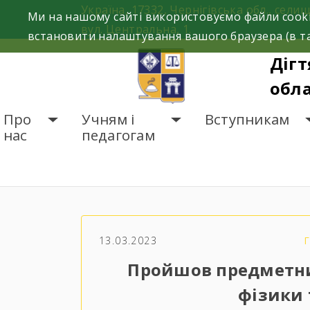
Skip
Україна, 17332, Чернігівська обл., селищ
Ми на нашому сайті використовуємо файли cooki
to
вул. Центральна, 1.
встановити налаштування вашого браузера (в та
content
Дігт
обла
Про
Учням і
Вступникам
нас
педагогам
ГОЛОВНА
НОВИНИ
П
13.03.2023
Пройшов предметн
фізики 