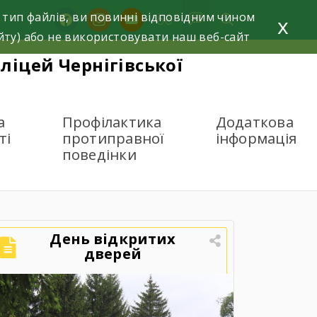
 тип файлів, ви повинні відповідним чином
facebook
instagram
youtube
x
йту) або не використовувати наш веб-сайт
ліцей Чернігівської
а
Профілактика
Додаткова
ті
протиправної
інформація
поведінки
рономії
День відкритих
дверей