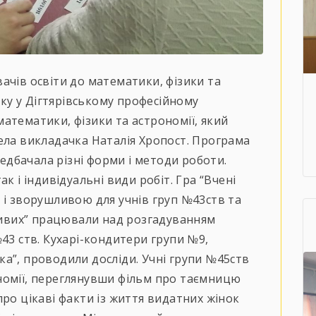
ачів освіти до математики, фізики та
року у Дігтярівському професійному
атематики, фізики та астрономії, який
ела викладачка Наталія Хропост. Програма
дбачала різні форми і методи роботи.
ак і
індивідуальні види робіт. Гра “Вчені
 і зворушливою для учнів груп №43ств та
тливих” працювали над розгадуванням
43 ств. Кухарі-кондитери групи №9,
а”, проводили досліди. Учні групи №45ств
номії, переглянувши фільм про таємницю
ро цікаві факти із життя видатних жінок