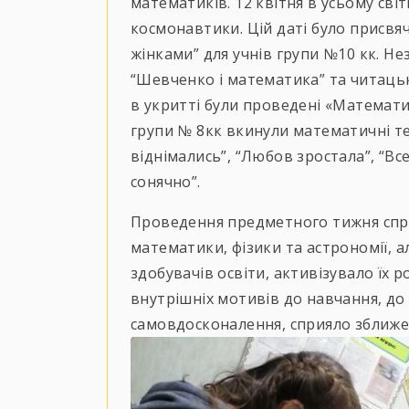
математиків. 12 квітня в усьому св
космонавтики. Цій даті було присвя
жінками” для учнів групи №10 кк. Не
“Шевченко і математика” та читацьк
в укритті були проведені «Математи
групи № 8кк вкинули математичні т
віднімались”, “Любов зростала”, “Вс
сонячно”.
Проведення предметного тижня спр
математики, фізики та астрономії, а
здобувачів освіти, активізувало їх р
внутрішніх мотивів до навчання, до
самовдосконалення, сприяло зближе