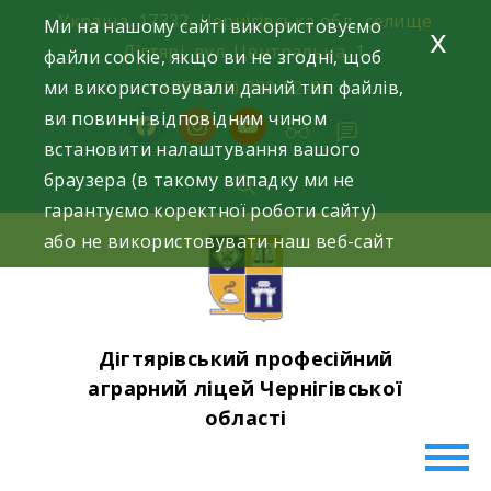
Skip
Україна, 17332, Чернігівська обл., селище
Ми на нашому сайті використовуємо
x
to
Дігтярі, вул. Центральна, 1.
файли cookie, якщо ви не згодні, щоб
content
ми використовували даний тип файлів,
+38 (063) 220-52-85
ви повинні відповідним чином
facebook
instagram
youtube
встановити налаштування вашого
браузера (в такому випадку ми не
гарантуємо коректної роботи сайту)
або не використовувати наш веб-сайт
Дігтярівський професійний
аграрний ліцей Чернігівської
області