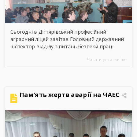
Сьогодні в Дігтярівський професійний
аграрний ліцей завітав Головний державний
інспектор відділу з питань безпеки праці
управління інспекційної діяльності у
Читати детальніше
Чернігівській області Центрального
міжрегіонального Управління Державної
служби з питань праці Ворчак Віктор
Васильович. Віктор Васильович провів «Захід
для молоді і студентів з питань безпечних і
Пам’ять жертв аварії на ЧАЕС
здорових умов праці». Сучасна концепція
безпеки праці давно вийшла за межі […]