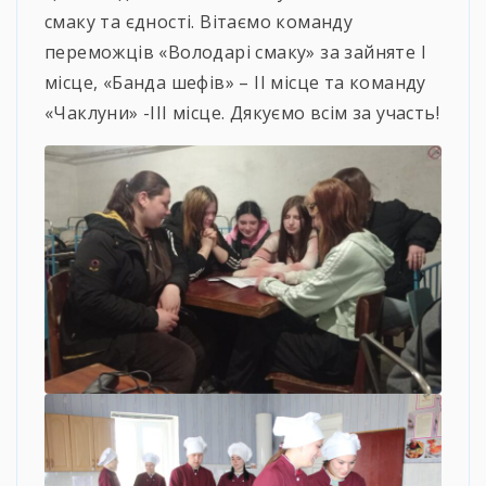
смаку та єдності. Вітаємо команду
переможців «Володарі смаку» за зайняте І
місце, «Банда шефів» – ІІ місце та команду
«Чаклуни» -ІІІ місце. Дякуємо всім за участь!