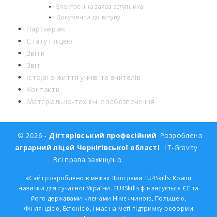
Електронна заява вступника
Документи до вступу
Партнерам
Статут ліцею
Звіти
Звіт
Історії з життя учнів та вчителів
Контакти
Матеріально-технічне забезпечення
© 2026 -
Дігтярівський професійний
Розроблено
аграрний ліцей Чернігівської області
IT-Gravity
Всі права захищено
«Сайт розроблено в межах Програми EU4Skills: Кращі
навички для сучасної України. EU4Skills фінансується ЄС та
його державами-членами Німеччиною, Польщею,
Фінляндією, Естонією, і має на меті підтримку реформи