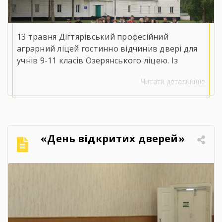
13 травня Дігтярівський професійний
аграрний ліцей гостинно відчинив двері для
учнів 9-11 класів Озерянського ліцею. Із
вітальним словом до майбутніх випускників
Читати детальніше
звернувся заступник директора з навчально-
виробничої роботи Сергій Коломієць, який
детально ознайомив присутніх із
матеріально-технічною базою, специфікою
навчання та правилами прийому на 2026 рік.
«День відкритих дверей»
Для гостей організували оглядову екскурсію
кабінетами, майстернями, лабораторіями та
гуртожитком ліцею, […]