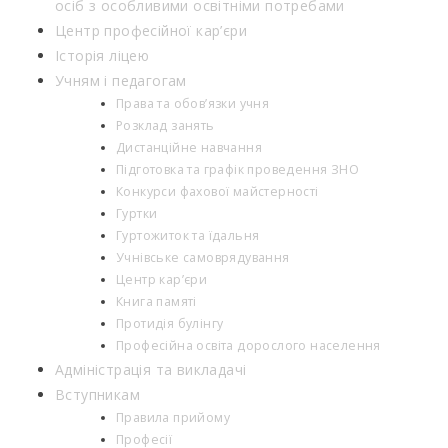
осіб з особливими освітніми потребами
Центр професійної кар’єри
Історія ліцею
Учням і педагогам
Права та обов’язки учня
Розклад занять
Дистанційне навчання
Підготовка та графік проведення ЗНО
Конкурси фахової майстерності
Гуртки
Гуртожиток та їдальня
Учнівське самоврядування
Центр кар’єри
Книга памяті
Протидія булінгу
Професійна освіта дорослого населення
Адміністрація та викладачі
Вступникам
Правила прийому
Професії