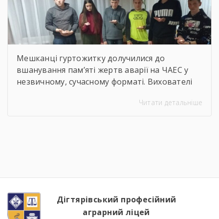
Мешканці гуртожитку долучилися до
вшанування пам’яті жертв аварії на ЧАЕС у
незвичному, сучасному форматі. Вихователі
Валентина ДЕМЧЕНКО та Віталій ШОСТАК
Читати детальніше
організували та провели для студентів
онлайн-екскурсію Національним музеєм
«Чорнобиль». Завдяки інтерактивному
посиланню
http://chornobylmuseum.kiev.ua/uk/virtual-tour/
студенти були ознайомлені з хронологією
подій фатальної ночі 1986 року, дізналися про
героїзм перших пожежників та масштабні
наслідки катастрофи для екології України […]
Дігтярівський професійний
аграрний ліцей