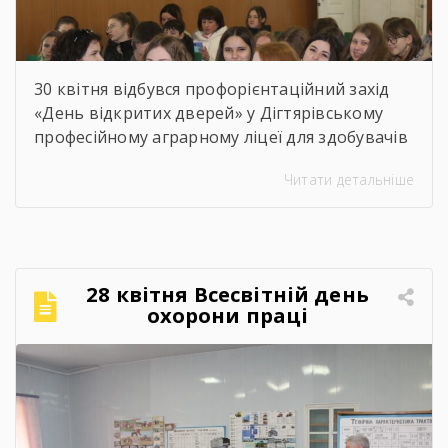
30 квітня відбувся профорієнтаційний захід
«День відкритих дверей» у Дігтярівському
професійному аграрному ліцеї для здобувачів
освіти 9-х – 11-х класів Дігтярівського та
Читати детальніше
Срібнянського ліцеїв. Всіх учасників заходу
привітав та розповів про освітній заклад,
організацію навчально процесу,
престижність професійної освіти, особливості
прийому 2026 року заступник директора з
28 квітня Всесвітній день
навчально-виробничої роботи Сергій
охорони праці
Коломієць. Для майбутніх абітурієнтів було
проведено […]