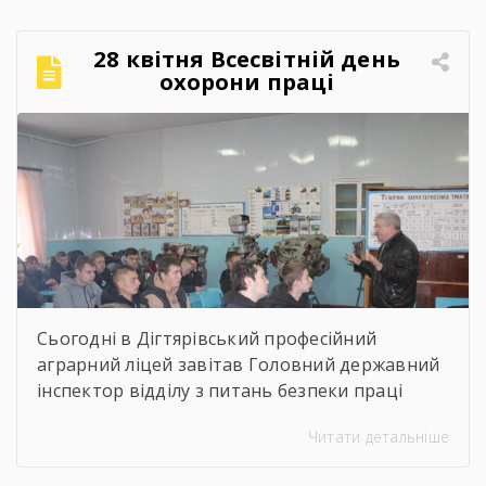
престижність професійної освіти, особливості
прийому 2026 року заступник директора з
28 квітня Всесвітній день
навчально-виробничої роботи Сергій
охорони праці
Коломієць. Для майбутніх абітурієнтів було
проведено […]
Сьогодні в Дігтярівський професійний
аграрний ліцей завітав Головний державний
інспектор відділу з питань безпеки праці
управління інспекційної діяльності у
Читати детальніше
Чернігівській області Центрального
міжрегіонального Управління Державної