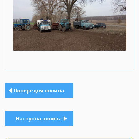
Навігація
Попередня новина
записів
Наступна новина