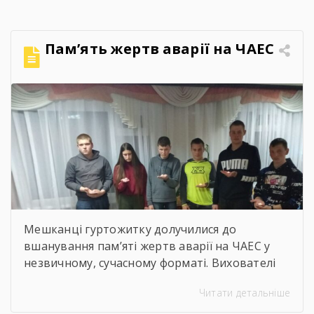
служби з питань праці Ворчак Віктор
Васильович. Віктор Васильович провів «Захід
для молоді і студентів з питань безпечних і
Пам’ять жертв аварії на ЧАЕС
здорових умов праці». Сучасна концепція
безпеки праці давно вийшла за межі […]
Мешканці гуртожитку долучилися до
вшанування пам’яті жертв аварії на ЧАЕС у
незвичному, сучасному форматі. Вихователі
Валентина ДЕМЧЕНКО та Віталій ШОСТАК
Читати детальніше
організували та провели для студентів
онлайн-екскурсію Національним музеєм