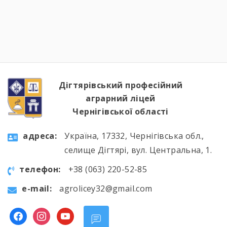
«Чорнобиль». Завдяки інтерактивному
посиланню
http://chornobylmuseum.kiev.ua/uk/virtual-tour/
студенти були ознайомлені з хронологією
подій фатальної ночі 1986 року, дізналися про
героїзм перших пожежників та масштабні
наслідки катастрофи для екології України […]
Дігтярівський професійний
аграрний ліцей
Чернігівської області
aдресa:
Україна, 17332, Чернігівська обл.,
селище Дігтярі, вул. Центральна, 1.
телефон:
+38 (063) 220-52-85
e-mail:
agrolicey32@gmail.com
facebook
instagram
youtube