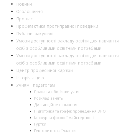
Новини
Оголошення
Про нас
Профілактика протиправної поведінки
Публічні закупівлі
Умови доступності закладу освіти для навчання
осіб з особливими освітніми потребами
Умови доступності закладу освіти для навчання
осіб з особливими освітніми потребами
Центр професійної кар’єри
Історія ліцею
Учням і педагогам
Права та обов’язки учня
Розклад занять
Дистанційне навчання
Підготовка та графік проведення ЗНО
Конкурси фахової майстерності
Гуртки
Гуртожиток та їдальня