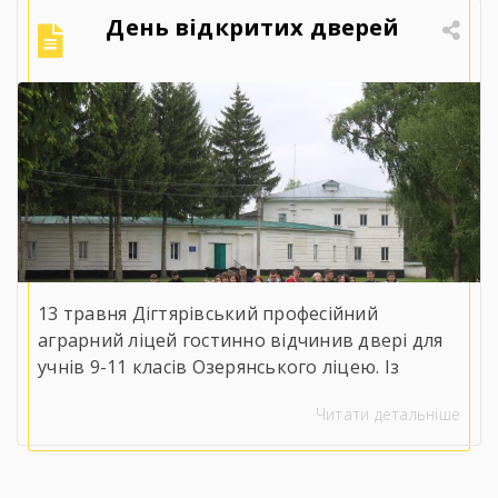
День відкритих дверей
13 травня Дігтярівський професійний
аграрний ліцей гостинно відчинив двері для
учнів 9-11 класів Озерянського ліцею. Із
вітальним словом до майбутніх випускників
Читати детальніше
звернувся заступник директора з навчально-
виробничої роботи Сергій Коломієць, який
детально ознайомив присутніх із