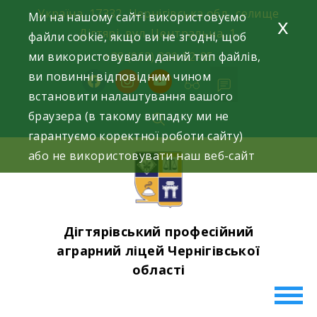
Skip
Україна, 17332, Чернігівська обл., селище
Ми на нашому сайті використовуємо
x
to
Дігтярі, вул. Центральна, 1.
файли cookie, якщо ви не згодні, щоб
content
ми використовували даний тип файлів,
+38 (063) 220-52-85
ви повинні відповідним чином
facebook
instagram
youtube
встановити налаштування вашого
браузера (в такому випадку ми не
гарантуємо коректної роботи сайту)
або не використовувати наш веб-сайт
Дігтярівський професійний
аграрний ліцей Чернігівської
області