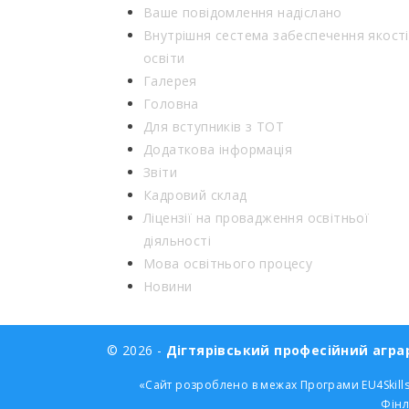
Ваше повідомлення надіслано
Внутрішня сестема забеспечення якості
освіти
Галерея
Головна
Для вступників з ТОТ
Додаткова інформація
Звіти
Кадровий склад
Ліцензії на провадження освітньої
діяльності
Мова освітнього процесу
Новини
© 2026 -
Дігтярівський професійний аграр
«Сайт розроблено в межах Програми EU4Skills
Фінл