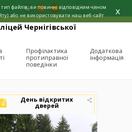
 тип файлів, ви повинні відповідним чином
facebook
instagram
youtube
x
йту) або не використовувати наш веб-сайт
ліцей Чернігівської
а
Профілактика
Додаткова
ті
протиправної
інформація
поведінки
День відкритих
дверей