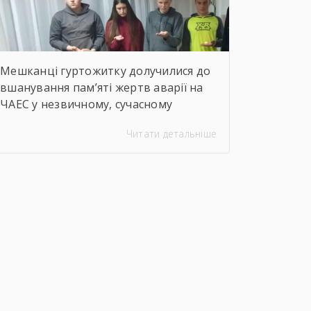
Мешканці гуртожитку долучилися до
вшанування пам’яті жертв аварії на
ЧАЕС у незвичному, сучасному
форматі. Вихователі Валентина
Читати детальніше
ДЕМЧЕНКО та Віталій ШОСТАК
організували та провели для
студентів онлайн-екскурсію
Національним музеєм «Чорнобиль».
Завдяки інтерактивному посиланню
http://chornobylmuseum.kiev.ua/uk/virtual-
tour/ студенти були ознайомлені з
хронологією подій фатальної ночі
1986 року, дізналися про героїзм
перших пожежників та масштабні
наслідки катастрофи для екології