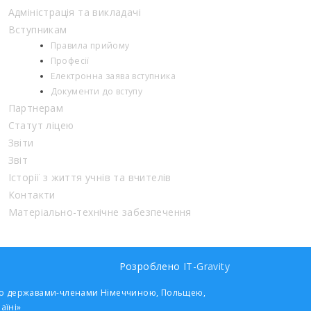
Адміністрація та викладачі
Вступникам
Правила прийому
Професії
Електронна заява вступника
Документи до вступу
Партнерам
Статут ліцею
Звіти
Звіт
Історії з життя учнів та вчителів
Контакти
Матеріально-технічне забезпечення
Розроблено
IT-Gravity
 його державами-членами Німеччиною, Польщею,
аїні»