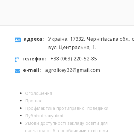
aдресa:
Україна, 17332, Чернігівська обл., 
вул. Центральна, 1.
телефон:
+38 (063) 220-52-85
e-mail:
agrolicey32@gmail.com
Оголошення
Про нас
Профілактика протиправної поведінки
Публічні закупівлі
Умови доступності закладу освіти для
навчання осіб з особливими освітніми