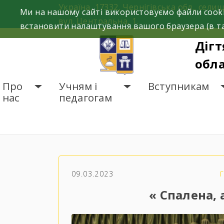
Skip
Україна, 17332, Чернігівська обл., селищ
Ми на нашому сайті використовуємо файли cooki
to
вул. Центральна, 1.
встановити налаштування вашого браузера (в та
content
Дігт
обла
Про
Учням і
Вступникам
нас
педагогам
ГОЛОВНА
НОВИНИ
«
09.03.2023
« Спалена, 