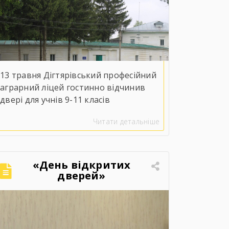
13 травня Дігтярівський професійний
аграрний ліцей гостинно відчинив
двері для учнів 9-11 класів
Озерянського ліцею. Із вітальним
Читати детальніше
словом до майбутніх випускників
звернувся заступник директора з
навчально-виробничої роботи Сергій
Коломієць, який детально ознайомив
«День відкритих
присутніх із матеріально-технічною
дверей»
базою, специфікою навчання та
правилами прийому на 2026 рік. Для
гостей організували оглядову
екскурсію кабінетами, майстернями,