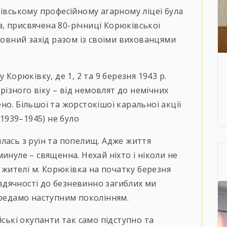
рівському професійному агарному ліцеї була
, присвячена 80-річниці Корюківської
ховний захід разом із своїми вихованцями
 Корюківку, де 1, 2 та 9 березня 1943 р.
 різного віку – від немовлят до немічних
но. Більшої та жорстокішої каральної акції
(1939–1945) не було
лась з руїн та попелищ. Адже життя
инуле – священна. Нехай ніхто і ніколи не
и жителі м. Корюківка на початку березня
і вдячності до безневинно загиблих ми
ередамо наступним поколінням.
йські окупанти так само підступно та