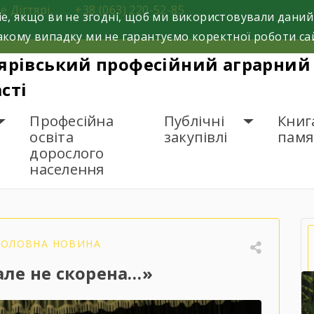
е Дігтярі,
+38 (063) 220-52-85
e, якщо ви не згодні, щоб ми використовували даний
кому випадку ми не гарантуємо коректної роботи са
ярівський професійний аграрний 
сті
Професійна
Публічні
Книг
освіта
закупівлі
памя
дорослого
населення
 Спалена, але не скорена…»
ГОЛОВНА НОВИНА
але не скорена…»