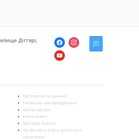
України […]
селище Дігтярі,
facebook
instagram
youtube
Гуртожиток та їдальня
Учнівське самоврядування
Центр кар’єри
Книга памяті
Протидія булінгу
Професійна освіта дорослого
населення