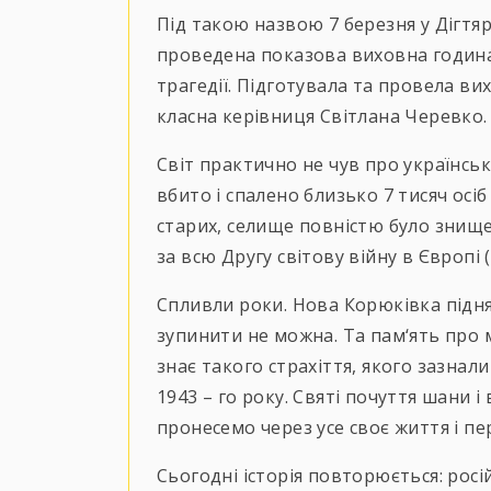
Під такою назвою 7 березня у Дігтя
проведена показова виховна година
трагедії. Підготувала та провела ви
класна керівниця Світлана Черевко.
Світ практично не чув про українську
вбито і спалено близько 7 тисяч осіб
старих, селище повністю було
знище
за всю Другу світову війну в Європі 
Спливли роки. Нова Корюківка підня
зупинити не можна. Та пам‘ять про м
знає такого страхіття, якого зазнал
1943 – го року. Святі почуття шани 
пронесемо через усе своє життя і п
Сьогодні історія повторюється: росі