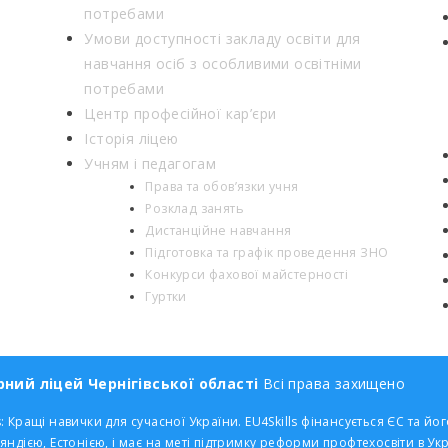
потребами
Умови доступності закладу освіти для
навчання осіб з особливими освітніми
потребами
Центр професійної кар’єри
Історія ліцею
Учням і педагогам
Права та обов’язки учня
Розклад занять
Дистанційне навчання
Підготовка та графік проведення ЗНО
Конкурси фахової майстерності
Гуртки
ний ліцей Чернігівської області
Всі права захищено
: Кращі навички для сучасної України. EU4Skills фінансується ЄС та
яндією, Естонією, і має на меті підтримку реформи профтехосвіти в Укр