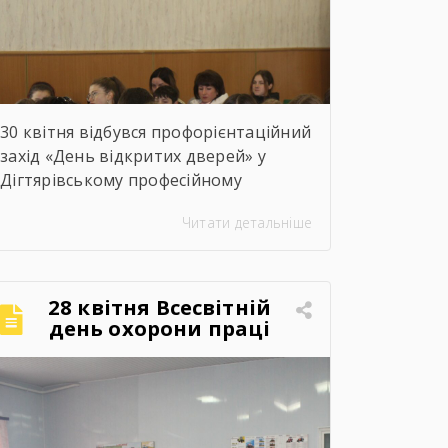
лабораторіями та гуртожитком
ліцею, […]
30 квітня відбувся профорієнтаційний
захід «День відкритих дверей» у
Дігтярівському професійному
аграрному ліцеї для здобувачів освіти
Читати детальніше
9-х – 11-х класів Дігтярівського та
Срібнянського ліцеїв. Всіх учасників
заходу привітав та розповів про
освітній заклад, організацію
28 квітня Всесвітній
навчально процесу, престижність
день охорони праці
професійної освіти, особливості
прийому 2026 року заступник
директора з навчально-виробничої
роботи Сергій Коломієць. Для
майбутніх абітурієнтів було