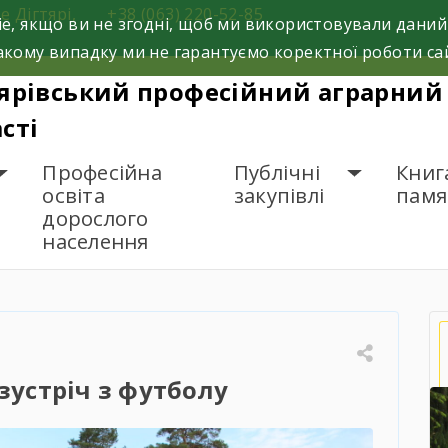
е Дігтярі,
+38 (063) 220-52-85
e, якщо ви не згодні, щоб ми використовували даний
кому випадку ми не гарантуємо коректної роботи са
ярівський професійний аграрний 
сті
Професійна
Публічні
Книг
освіта
закупівлі
памя
дорослого
населення
овариська зустріч з футболу
зустріч з футболу