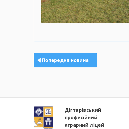
Навігація
записів
Попередня новина
Дігтярівський
професійний
аграрний ліцей