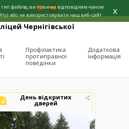
 тип файлів, ви повинні відповідним чином
facebook
instagram
youtube
x
йту) або не використовувати наш веб-сайт
ліцей Чернігівської
а
Профілактика
Додаткова
ті
протиправної
інформація
поведінки
День відкритих
дверей