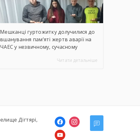
Мешканці гуртожитку долучилися до
вшанування пам’яті жертв аварії на
ЧАЕС у незвичному, сучасному
форматі. Вихователі Валентина
Читати детальніше
ДЕМЧЕНКО та Віталій ШОСТАК
організували та провели для
студентів онлайн-екскурсію
Національним музеєм «Чорнобиль».
Завдяки інтерактивному посиланню
http://chornobylmuseum.kiev.ua/uk/virtual-
tour/ студенти були ознайомлені з
хронологією подій фатальної ночі
селище Дігтярі,
facebook
instagram
1986 року, дізналися про героїзм
перших пожежників та масштабні
youtube
наслідки катастрофи для екології