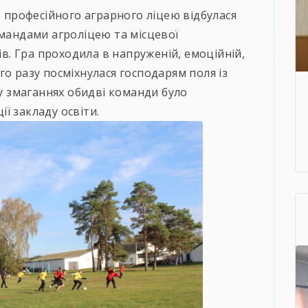
о професійного аграрного ліцею відбулася
омандами агроліцею та місцевої
нів. Гра проходила в напруженій, емоційній,
го разу посміхнулася господарям поля із
 у змаганнях обидві команди було
ї закладу освіти.