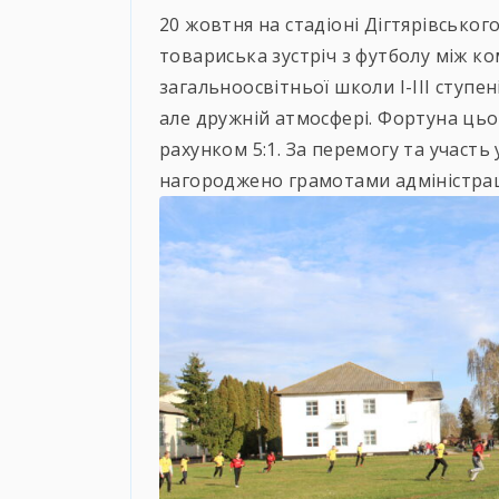
20 жовтня на стадіоні Дігтярівськог
товариська зустріч з футболу між к
загальноосвітньої школи І-ІІІ ступе
але дружній атмосфері. Фортуна цьо
рахунком 5:1. За перемогу та участь
нагороджено грамотами адміністраці