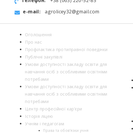
телефон:
+38 (063) 220-52-85
e-mail:
agrolicey32@gmail.com
Оголошення
Про нас
Профілактика протиправної поведінки
Публічні закупівлі
Умови доступності закладу освіти для
навчання осіб з особливими освітніми
потребами
Умови доступності закладу освіти для
навчання осіб з особливими освітніми
потребами
Центр професійної кар’єри
Історія ліцею
Учням і педагогам
Права та обов’язки учня