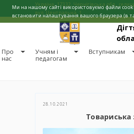
Skip
Україна, 17332, Чернігівська обл., селищ
Ми на нашому сайті використовуємо файли cooki
to
вул. Центральна, 1.
встановити налаштування вашого браузера (в та
content
Дігт
обла
Про
Учням і
Вступникам
нас
педагогам
ГОЛОВНА
НОВИНИ
Т
28.10.2021
Товариська 