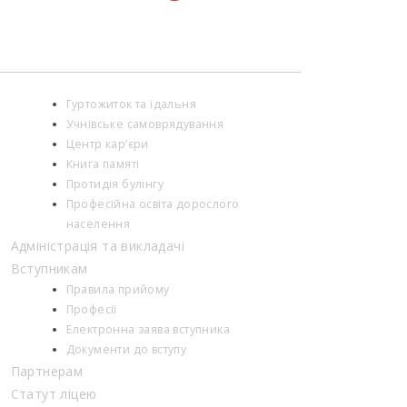
України […]
Гуртожиток та їдальня
Учнівське самоврядування
Центр кар’єри
Книга памяті
Протидія булінгу
Професійна освіта дорослого
населення
Адміністрація та викладачі
Вступникам
Правила прийому
Професії
Електронна заява вступника
Документи до вступу
Партнерам
Статут ліцею