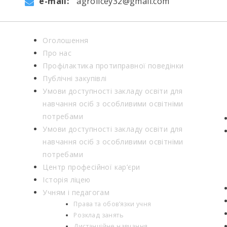
e-mail:
agrolicey32@gmail.com
Оголошення
Про нас
Профілактика протиправної поведінки
Публічні закупівлі
Умови доступності закладу освіти для
навчання осіб з особливими освітніми
потребами
Умови доступності закладу освіти для
навчання осіб з особливими освітніми
потребами
Центр професійної кар’єри
Історія ліцею
Учням і педагогам
Права та обов’язки учня
Розклад занять
Дистанційне навчання