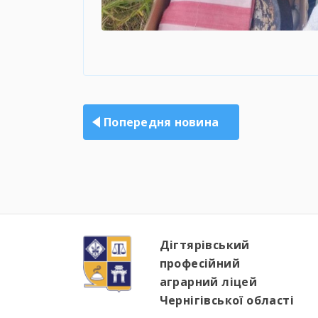
Навігація
записів
Попередня новина
Дігтярівський
професійний
аграрний ліцей
Чернігівської області