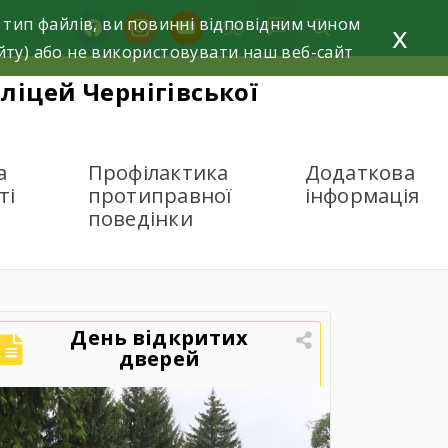
 тип файлів, ви повинні відповідним чином
facebook
instagram
youtube
x
йту) або не використовувати наш веб-сайт
ліцей Чернігівської
а
Профілактика
Додаткова
ті
протиправної
інформація
поведінки
День відкритих
дверей