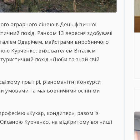
ого аграрного ліцею в День фізичної
стичний похід. Ранком 13 вересня здобувачі
італієм Одарічем, майстрами виробничого
аною Курченко, вихователем Віталієм
уристичний похід «Люби та знай свій
 свіжому повітрі, різноманітні конкурси
ми
умовами та мальовничими осінніми
 професією «Кухар, кондитер», разом із
Оксаною Курченко, на відкритому вогнищі