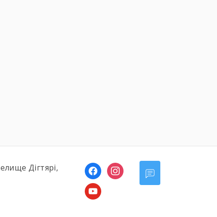
селище Дігтярі,
facebook
instagram
youtube