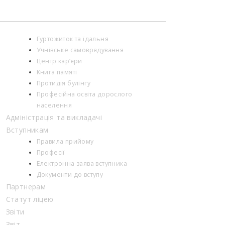
Гуртожиток та їдальня
Учнівське самоврядування
Центр кар’єри
Книга памяті
Протидія булінгу
Професійна освіта дорослого
населення
Адміністрація та викладачі
Вступникам
Правила прийому
Професії
Електронна заява вступника
Документи до вступу
Партнерам
Статут ліцею
Звіти
Звіт