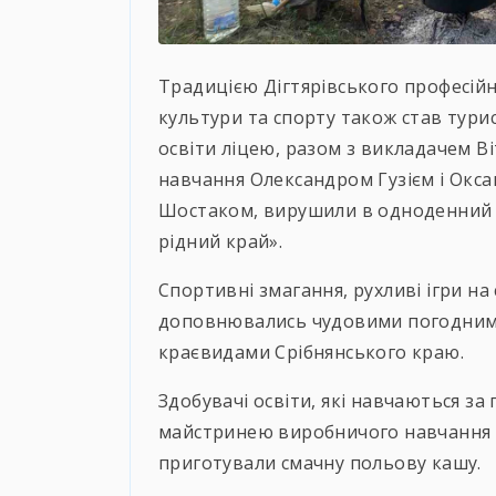
Традицією Дігтярівського професійн
культури та спорту також став тури
освіти ліцею, разом з викладачем В
навчання Олександром Гузієм і Окс
Шостаком, вирушили в одноденний т
рідний край».
Спортивні змагання, рухливі ігри на
доповнювались чудовими погодни
краєвидами Срібнянського краю.
Здобувачі освіти, які навчаються за
майстринею виробничого навчання 
приготували смачну польову кашу.