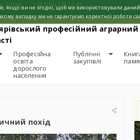
е Дігтярі,
+38 (063) 220-52-85
e, якщо ви не згодні, щоб ми використовували даний
кому випадку ми не гарантуємо коректної роботи са
ярівський професійний аграрний 
сті
Професійна
Публічні
Книг
освіта
закупівлі
памя
дорослого
населення
уристичний похід
ичний похід