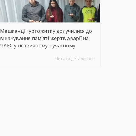
Мешканці гуртожитку долучилися до
вшанування пам’яті жертв аварії на
ЧАЕС у незвичному, сучасному
форматі. Вихователі Валентина
Читати детальніше
ДЕМЧЕНКО та Віталій ШОСТАК
організували та провели для
студентів онлайн-екскурсію
Національним музеєм «Чорнобиль».
Завдяки інтерактивному посиланню
http://chornobylmuseum.kiev.ua/uk/virtual-
tour/ студенти були ознайомлені з
хронологією подій фатальної ночі
1986 року, дізналися про героїзм
перших пожежників та масштабні
наслідки катастрофи для екології