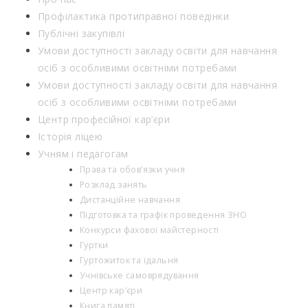
Профілактика протиправної поведінки
Публічні закупівлі
Умови доступності закладу освіти для навчання
осіб з особливими освітніми потребами
Умови доступності закладу освіти для навчання
осіб з особливими освітніми потребами
Центр професійної кар’єри
Історія ліцею
Учням і педагогам
Права та обов’язки учня
Розклад занять
Дистанційне навчання
Підготовка та графік проведення ЗНО
Конкурси фахової майстерності
Гуртки
Гуртожиток та їдальня
Учнівське самоврядування
Центр кар’єри
Книга памяті