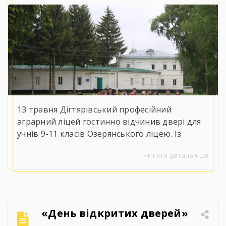
13 травня Дігтярівський професійний
аграрний ліцей гостинно відчинив двері для
учнів 9-11 класів Озерянського ліцею. Із
вітальним словом до майбутніх випускників
Читати детальніше
звернувся заступник директора з навчально-
виробничої роботи Сергій Коломієць, який
детально ознайомив присутніх із
матеріально-технічною базою, специфікою
навчання та правилами прийому на 2026 рік.
«День відкритих дверей»
Для гостей організували оглядову екскурсію