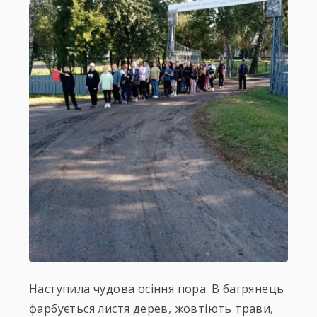
Наступила чудова осіння пора. В багрянець
фарбується листя дерев, жовтіють трави,