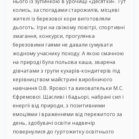
нього із зупинкою в урочищі «Десятки». Тут
колись, за спогадами старожилів, місцеві
жителі із березової кори виготовляли
дьоготь. Ігри на свіжому повітрі, спортивні
змагання, конкурси, прогулянка
березовими гаями не давали сумувати
жодному учаснику походу. А якою смачною
на природі була польова каша, зварена
дівчатами з групи кухарів-кондитерів під
керівництвом майстрині виробничого
навчання О.В. Ярової та виховательки М.С.
Єфремової. Щасливі і бадьорі, набрані сил і
енергії від природи, з позитивними
емоціями і враженнями від пережитого за
день, здобувачі освіти надвечір
повернулися до гуртожитку освітнього