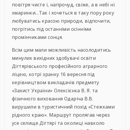
повітря чисте і, напрочуд, свіже, а в небі ні
хмаринки…Так і хочеться в таку пору року
любуватись красою природи, відпочити,
погрітись під останніми осінніми
промінчиками сонця.
Всім цим мали можливість насолодитись
минулих вихідних здобувачі освіти
Дігтярівського професійного аграрного
ліцею, котрі зранку 16 вересня під
керівництвом викладачів предмету
«Захист України» Олексієнка В. Я. та
фізичного виховання Одаріча В.В.
вирушили в туристичний похід «Стежками
рідного краю». Маршрут пролягав через
усе селище Дігтярі та околиці навколо