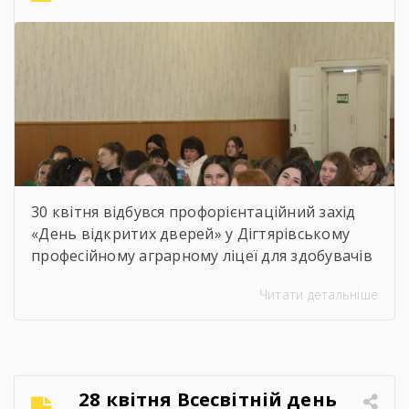
кабінетами, майстернями, лабораторіями та
гуртожитком ліцею, […]
30 квітня відбувся профорієнтаційний захід
«День відкритих дверей» у Дігтярівському
професійному аграрному ліцеї для здобувачів
освіти 9-х – 11-х класів Дігтярівського та
Читати детальніше
Срібнянського ліцеїв. Всіх учасників заходу
привітав та розповів про освітній заклад,
організацію навчально процесу,
престижність професійної освіти, особливості
прийому 2026 року заступник директора з
28 квітня Всесвітній день
навчально-виробничої роботи Сергій