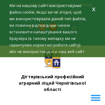
Skip
Україна, 17332, Чернігівська обл., селище
Ми на нашому сайті використовуємо
x
to
Дігтярі, вул. Центральна, 1.
файли cookie, якщо ви не згодні, щоб
content
ми використовували даний тип файлів,
+38 (063) 220-52-85
ви повинні відповідним чином
facebook
instagram
youtube
встановити налаштування вашого
браузера (в такому випадку ми не
гарантуємо коректної роботи сайту)
або не використовувати наш веб-сайт
Дігтярівський професійний
аграрний ліцей Чернігівської
області