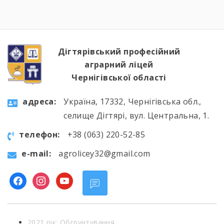
http://chornobylmuseum.kiev.ua/uk/virtual-tour/
студенти були ознайомлені з хронологією
подій фатальної ночі 1986 року, дізналися про
героїзм перших пожежників та масштабні
наслідки катастрофи для екології України […]
Дігтярівський професійний
аграрний ліцей
Чернігівської області
aдресa:
Україна, 17332, Чернігівська обл.,
селище Дігтярі, вул. Центральна, 1.
телефон:
+38 (063) 220-52-85
e-mail:
agrolicey32@gmail.com
facebook
instagram
youtube
2021 рік: Обгрунтування