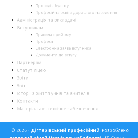
Протидія булінгу
Професійна освіта дорослого населення
Адміністрація та викладачі
Вступникам
Правила прийому
Професії
Електронна заява вступника
Документи до вступу
Партнерам
Статут ліцею
Звіти
Звіт
Історії з життя учнів та вчителів
Контакти
Матеріально-технічне забезпечення
© 2026 -
Дігтярівський професійний
Розроблено
аграрний ліцей Чернігівської області
IT-Gravity