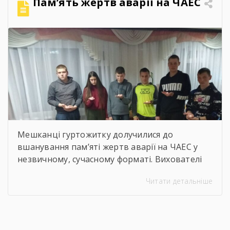
Пам’ять жертв аварії на ЧАЕС
здорових умов праці». Сучасна концепція
безпеки праці давно вийшла за межі […]
Мешканці гуртожитку долучилися до
вшанування пам’яті жертв аварії на ЧАЕС у
незвичному, сучасному форматі. Вихователі
Валентина ДЕМЧЕНКО та Віталій ШОСТАК
Читати детальніше
організували та провели для студентів
онлайн-екскурсію Національним музеєм
«Чорнобиль». Завдяки інтерактивному
посиланню