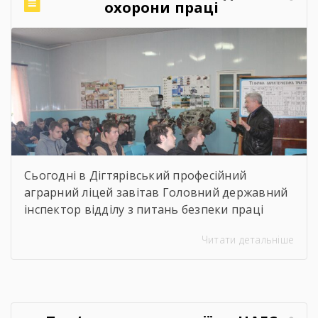
охорони праці
Коломієць. Для майбутніх абітурієнтів було
проведено […]
Сьогодні в Дігтярівський професійний
аграрний ліцей завітав Головний державний
інспектор відділу з питань безпеки праці
управління інспекційної діяльності у
Читати детальніше
Чернігівській області Центрального
міжрегіонального Управління Державної
служби з питань праці Ворчак Віктор
Васильович. Віктор Васильович провів «Захід
для молоді і студентів з питань безпечних і