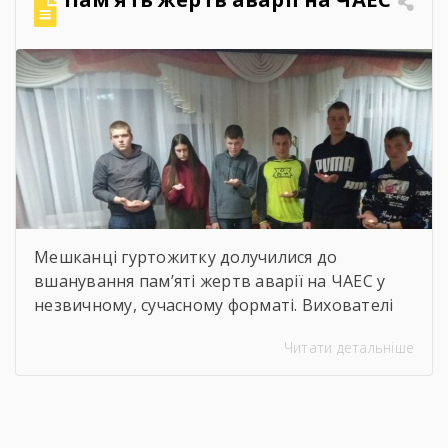
здорових умов праці». Сучасна концепція
безпеки праці давно вийшла за межі […]
Мешканці гуртожитку долучилися до
вшанування пам’яті жертв аварії на ЧАЕС у
незвичному, сучасному форматі. Вихователі
Валентина ДЕМЧЕНКО та Віталій ШОСТАК
Читати детальніше
організували та провели для студентів
онлайн-екскурсію Національним музеєм
«Чорнобиль». Завдяки інтерактивному
посиланню