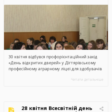
кабінетами, майстернями, лабораторіями та
гуртожитком ліцею, […]
30 квітня відбувся профорієнтаційний захід
«День відкритих дверей» у Дігтярівському
професійному аграрному ліцеї для здобувачів
освіти 9-х – 11-х класів Дігтярівського та
Читати детальніше
Срібнянського ліцеїв. Всіх учасників заходу
привітав та розповів про освітній заклад,
організацію навчально процесу,
престижність професійної освіти, особливості
прийому 2026 року заступник директора з
28 квітня Всесвітній день
навчально-виробничої роботи Сергій