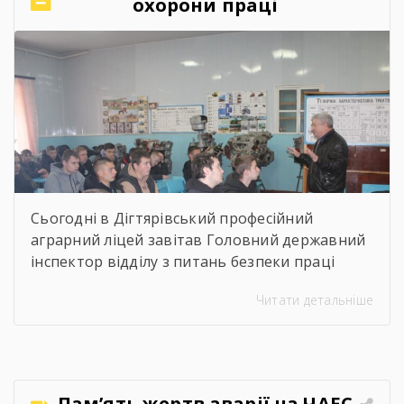
охорони праці
Коломієць. Для майбутніх абітурієнтів було
проведено […]
Сьогодні в Дігтярівський професійний
аграрний ліцей завітав Головний державний
інспектор відділу з питань безпеки праці
управління інспекційної діяльності у
Читати детальніше
Чернігівській області Центрального
міжрегіонального Управління Державної
служби з питань праці Ворчак Віктор
Васильович. Віктор Васильович провів «Захід
для молоді і студентів з питань безпечних і
Пам’ять жертв аварії на ЧАЕС