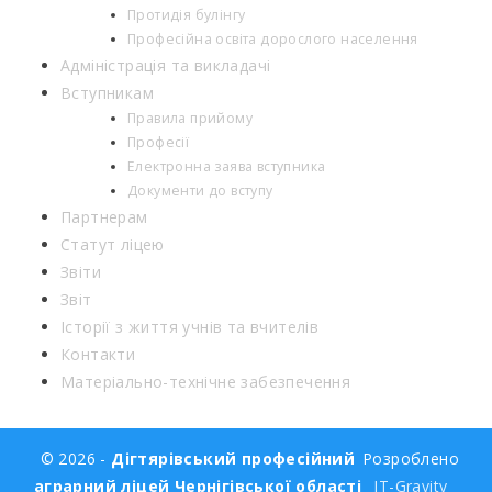
Протидія булінгу
Професійна освіта дорослого населення
Адміністрація та викладачі
Вступникам
Правила прийому
Професії
Електронна заява вступника
Документи до вступу
Партнерам
Статут ліцею
Звіти
Звіт
Історії з життя учнів та вчителів
Контакти
Матеріально-технічне забезпечення
© 2026 -
Дігтярівський професійний
Розроблено
аграрний ліцей Чернігівської області
IT-Gravity