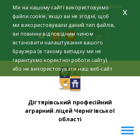
Skip
Україна, 17332, Чернігівська обл., селище
Ми на нашому сайті використовуємо
x
to
Дігтярі, вул. Центральна, 1.
файли cookie, якщо ви не згодні, щоб
content
ми використовували даний тип файлів,
+38 (063) 220-52-85
ви повинні відповідним чином
facebook
instagram
youtube
встановити налаштування вашого
браузера (в такому випадку ми не
гарантуємо коректної роботи сайту)
або не використовувати наш веб-сайт
Дігтярівський професійний
аграрний ліцей Чернігівської
області