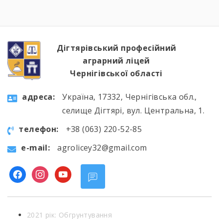
http://chornobylmuseum.kiev.ua/uk/virtual-tour/
студенти були ознайомлені з хронологією
подій фатальної ночі 1986 року, дізналися про
героїзм перших пожежників та масштабні
наслідки катастрофи для екології України […]
Дігтярівський професійний
аграрний ліцей
Чернігівської області
aдресa:
Україна, 17332, Чернігівська обл.,
селище Дігтярі, вул. Центральна, 1.
телефон:
+38 (063) 220-52-85
e-mail:
agrolicey32@gmail.com
facebook
instagram
youtube
2021 рік: Обгрунтування