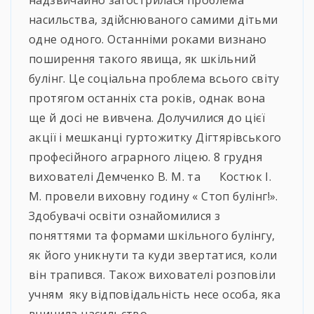
насильства, здійснюваного самими дітьми
одне одного. Останніми роками визнано
поширення такого явища, як шкільний
булінг. Це соціальна проблема всього світу
протягом останніх ста років, однак вона
ще й досі не вивчена. Долучилися до цієї
акції і мешканці гуртожитку Дігтярівського
професійного аграрного ліцею. 8 грудня
вихователі Демченко В. М. та Костюк І.
М. провели виховну годину « Стоп булінг!».
Здобувачі освіти ознайомилися з
поняттями та формами шкільного булінгу,
як його уникнути та куди звертатися, коли
він трапився. Також вихователі розповіли
учням яку відповідальність несе особа, яка
вчинила насильство.