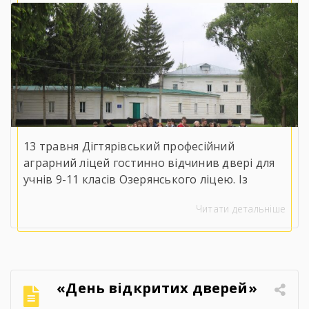
13 травня Дігтярівський професійний
аграрний ліцей гостинно відчинив двері для
учнів 9-11 класів Озерянського ліцею. Із
вітальним словом до майбутніх випускників
Читати детальніше
звернувся заступник директора з навчально-
виробничої роботи Сергій Коломієць, який
детально ознайомив присутніх із
матеріально-технічною базою, специфікою
навчання та правилами прийому на 2026 рік.
«День відкритих дверей»
Для гостей організували оглядову екскурсію