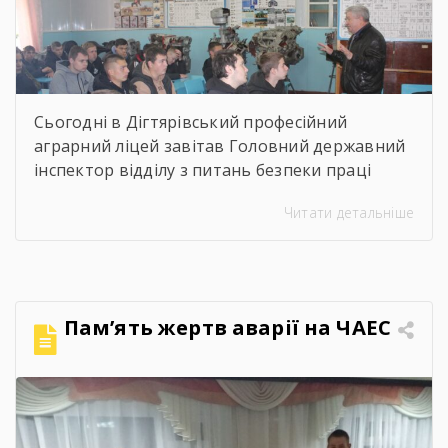
Сьогодні в Дігтярівський професійний
аграрний ліцей завітав Головний державний
інспектор відділу з питань безпеки праці
управління інспекційної діяльності у
Читати детальніше
Чернігівській області Центрального
міжрегіонального Управління Державної
служби з питань праці Ворчак Віктор
Васильович. Віктор Васильович провів «Захід
для молоді і студентів з питань безпечних і
Пам’ять жертв аварії на ЧАЕС
здорових умов праці». Сучасна концепція
безпеки праці давно вийшла за межі […]