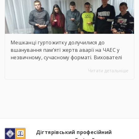
Мешканці гуртожитку долучилися до
вшанування пам’яті жертв аварії на ЧАЕС у
незвичному, сучасному форматі. Вихователі
Валентина ДЕМЧЕНКО та Віталій ШОСТАК
Читати детальніше
організували та провели для студентів
онлайн-екскурсію Національним музеєм
«Чорнобиль». Завдяки інтерактивному
посиланню
http://chornobylmuseum.kiev.ua/uk/virtual-tour/
студенти були ознайомлені з хронологією
подій фатальної ночі 1986 року, дізналися про
героїзм перших пожежників та масштабні
наслідки катастрофи для екології України […]
Дігтярівський професійний