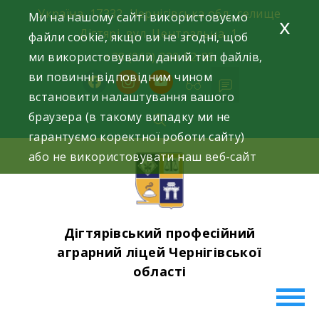
Skip
Україна, 17332, Чернігівська обл., селище
Ми на нашому сайті використовуємо
x
to
Дігтярі, вул. Центральна, 1.
файли cookie, якщо ви не згодні, щоб
content
ми використовували даний тип файлів,
+38 (063) 220-52-85
ви повинні відповідним чином
facebook
instagram
youtube
встановити налаштування вашого
браузера (в такому випадку ми не
гарантуємо коректної роботи сайту)
або не використовувати наш веб-сайт
Дігтярівський професійний
аграрний ліцей Чернігівської
області