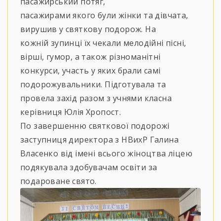
пасажирський потяг,
пасажирами якого були жінки та дівчата,
вирушив у святкову подорож. На
кожній зупинці їх чекали мелодійні пісні,
вірші, гумор, а також різноманітні
конкурси, участь у яких брали самі
подорожувальники. Підготувала та
провела захід разом з учнями класна
керівниця Юлія Хропост.
По завершенню святкової подорожі
заступниця директора з НВихР Галина
Власенко від імені всього жіноцтва ліцею
подякувала здобувачам освіти за
подароване свято.