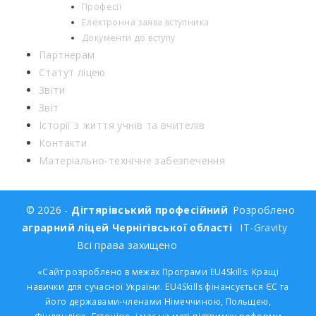
Професії
Електронна заява вступника
Документи до вступу
Партнерам
Статут ліцею
Звіти
Звіт
Історії з життя учнів та вчителів
Контакти
Матеріально-технічне забезпечення
© 2026 -
Дігтярівський професійний
Розроблено
аграрний ліцей Чернігівської області
IT-Gravity
Всі права захищено
«Сайт розроблено в межах Програми EU4Skills: Кращі
навички для сучасної України. EU4Skills фінансується ЄС та
його державами-членами Німеччиною, Польщею,