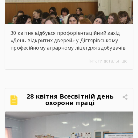
30 квітня відбувся профорієнтаційний захід
«День відкритих дверей» у Дігтярівському
професійному аграрному ліцеї для здобувачів
освіти 9-х – 11-х класів Дігтярівського та
Читати детальніше
Срібнянського ліцеїв. Всіх учасників заходу
привітав та розповів про освітній заклад,
організацію навчально процесу,
престижність професійної освіти, особливості
прийому 2026 року заступник директора з
28 квітня Всесвітній день
навчально-виробничої роботи Сергій
охорони праці
Коломієць. Для майбутніх абітурієнтів було
проведено […]