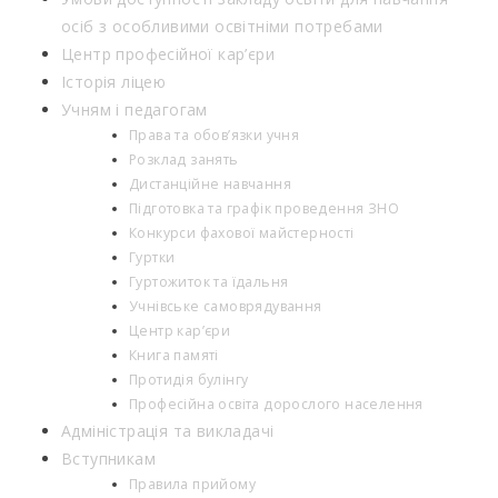
осіб з особливими освітніми потребами
Центр професійної кар’єри
Історія ліцею
Учням і педагогам
Права та обов’язки учня
Розклад занять
Дистанційне навчання
Підготовка та графік проведення ЗНО
Конкурси фахової майстерності
Гуртки
Гуртожиток та їдальня
Учнівське самоврядування
Центр кар’єри
Книга памяті
Протидія булінгу
Професійна освіта дорослого населення
Адміністрація та викладачі
Вступникам
Правила прийому