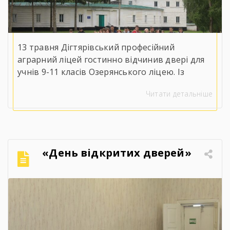
13 травня Дігтярівський професійний
аграрний ліцей гостинно відчинив двері для
учнів 9-11 класів Озерянського ліцею. Із
вітальним словом до майбутніх випускників
Читати детальніше
звернувся заступник директора з навчально-
виробничої роботи Сергій Коломієць, який
детально ознайомив присутніх із
матеріально-технічною базою, специфікою
навчання та правилами прийому на 2026 рік.
«День відкритих дверей»
Для гостей організували оглядову екскурсію
кабінетами, майстернями, лабораторіями та
гуртожитком ліцею, […]