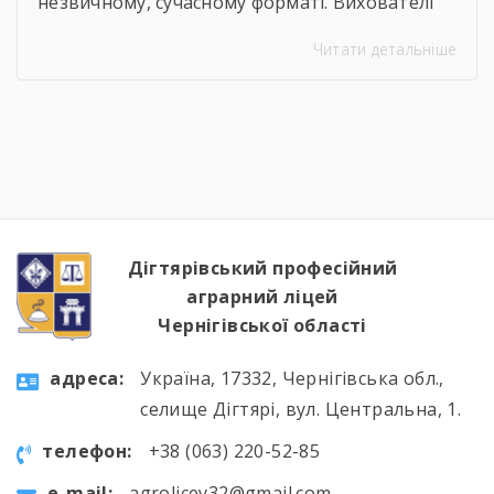
незвичному, сучасному форматі. Вихователі
Валентина ДЕМЧЕНКО та Віталій ШОСТАК
Читати детальніше
організували та провели для студентів
онлайн-екскурсію Національним музеєм
«Чорнобиль». Завдяки інтерактивному
посиланню
http://chornobylmuseum.kiev.ua/uk/virtual-tour/
студенти були ознайомлені з хронологією
подій фатальної ночі 1986 року, дізналися про
героїзм перших пожежників та масштабні
наслідки катастрофи для екології України […]
Дігтярівський професійний
аграрний ліцей
Чернігівської області
aдресa:
Україна, 17332, Чернігівська обл.,
селище Дігтярі, вул. Центральна, 1.
телефон:
+38 (063) 220-52-85
e-mail:
agrolicey32@gmail.com