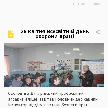
Читати детальніше
Срібнянського ліцеїв. Всіх учасників заходу
привітав та розповів про освітній заклад,
організацію навчально процесу,
престижність професійної освіти, особливості
прийому 2026 року заступник директора з
28 квітня Всесвітній день
навчально-виробничої роботи Сергій
охорони праці
Коломієць. Для майбутніх абітурієнтів було
проведено […]
Сьогодні в Дігтярівський професійний
аграрний ліцей завітав Головний державний
інспектор відділу з питань безпеки праці