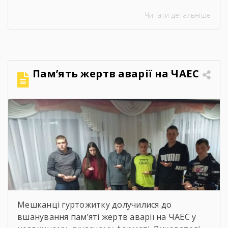
управління інспекційної діяльності у
Читати детальніше
Чернігівській області Центрального
міжрегіонального Управління Державної
служби з питань праці Ворчак Віктор
Васильович. Віктор Васильович провів «Захід
для молоді і студентів з питань безпечних і
Пам’ять жертв аварії на ЧАЕС
здорових умов праці». Сучасна концепція
безпеки праці давно вийшла за межі […]
Мешканці гуртожитку долучилися до
вшанування пам’яті жертв аварії на ЧАЕС у