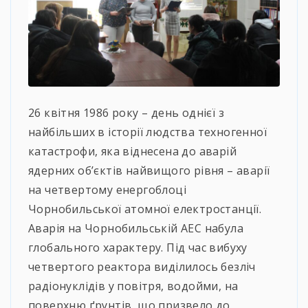
26 квітня 1986 року – день однієї з
найбільших в історії людства техногенної
катастрофи, яка віднесена до аварій
ядерних об’єктів найвищого рівня – аварії
на четвертому енергоблоці
Чорнобильської атомної електростанції.
Аварія на Чорнобильській АЕС набула
глобального характеру. Під час вибуху
четвертого реактора виділилось безліч
радіонуклідів у повітря, водойми, на
поверхню ґрунтів, що призвело до