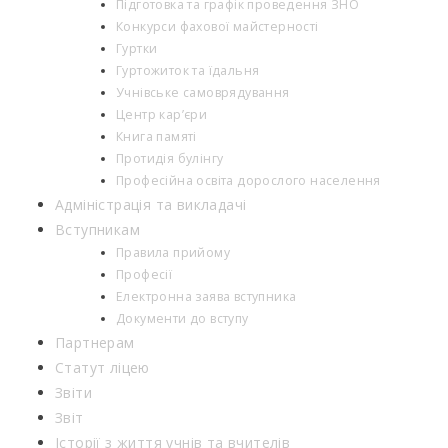
Підготовка та графік проведення ЗНО
Конкурси фахової майстерності
Гуртки
Гуртожиток та їдальня
Учнівське самоврядування
Центр кар’єри
Книга памяті
Протидія булінгу
Професійна освіта дорослого населення
Адміністрація та викладачі
Вступникам
Правила прийому
Професії
Електронна заява вступника
Документи до вступу
Партнерам
Статут ліцею
Звіти
Звіт
Історії з життя учнів та вчителів