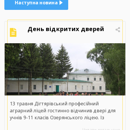
Наступна новина
День відкритих дверей
13 травня Дігтярівський професійний
аграрний ліцей гостинно відчинив двері для
учнів 9-11 класів Озерянського ліцею. Із
вітальним словом до майбутніх випускників
Читати детальніше