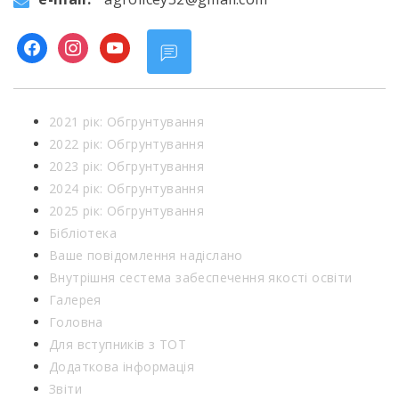
facebook
instagram
youtube
2021 рік: Обгрунтування
2022 рік: Обгрунтування
2023 рік: Обгрунтування
2024 рік: Обгрунтування
2025 рік: Обгрунтування
Бібліотека
Ваше повідомлення надіслано
Внутрішня сестема забеспечення якості освіти
Галерея
Головна
Для вступників з ТОТ
Додаткова інформація
Звіти