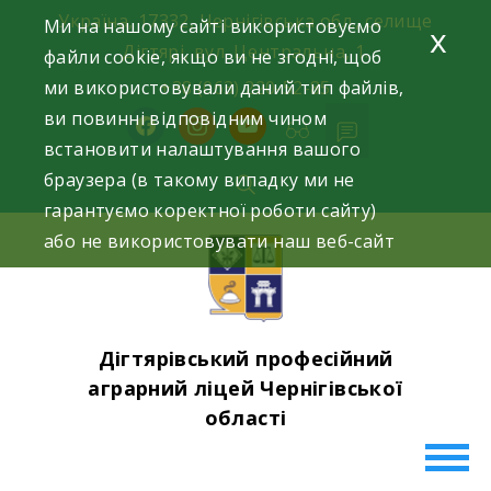
Skip
Україна, 17332, Чернігівська обл., селище
Ми на нашому сайті використовуємо
x
to
Дігтярі, вул. Центральна, 1.
файли cookie, якщо ви не згодні, щоб
content
ми використовували даний тип файлів,
+38 (063) 220-52-85
ви повинні відповідним чином
facebook
instagram
youtube
встановити налаштування вашого
браузера (в такому випадку ми не
гарантуємо коректної роботи сайту)
або не використовувати наш веб-сайт
Дігтярівський професійний
аграрний ліцей Чернігівської
області