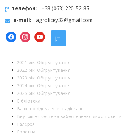
телефон:
+38 (063) 220-52-85
e-mail:
agrolicey32@gmail.com
facebook
instagram
youtube
2021 рік: Обгрунтування
2022 рік: Обгрунтування
2023 рік: Обгрунтування
2024 рік: Обгрунтування
2025 рік: Обгрунтування
Бібліотека
Ваше повідомлення надіслано
Внутрішня сестема забеспечення якості освіти
Галерея
Головна