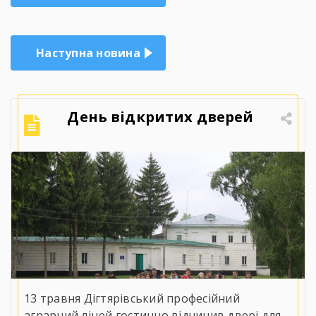
записів
Наступна новина
День відкритих дверей
13 травня Дігтярівський професійний
аграрний ліцей гостинно відчинив двері для