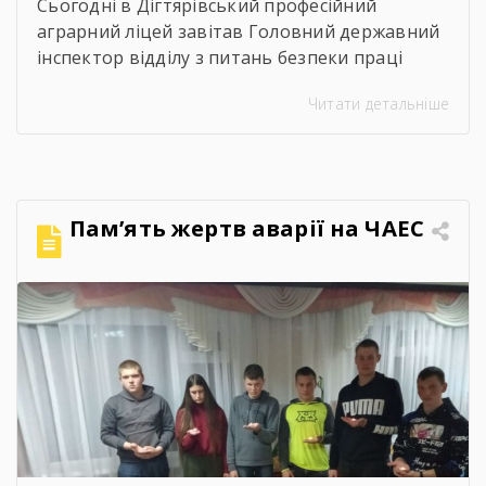
Сьогодні в Дігтярівський професійний
аграрний ліцей завітав Головний державний
інспектор відділу з питань безпеки праці
управління інспекційної діяльності у
Читати детальніше
Чернігівській області Центрального
міжрегіонального Управління Державної
служби з питань праці Ворчак Віктор
Васильович. Віктор Васильович провів «Захід
для молоді і студентів з питань безпечних і
Пам’ять жертв аварії на ЧАЕС
здорових умов праці». Сучасна концепція
безпеки праці давно вийшла за межі […]