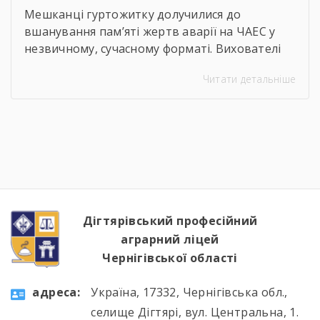
Мешканці гуртожитку долучилися до
вшанування пам’яті жертв аварії на ЧАЕС у
незвичному, сучасному форматі. Вихователі
Валентина ДЕМЧЕНКО та Віталій ШОСТАК
Читати детальніше
організували та провели для студентів
онлайн-екскурсію Національним музеєм
«Чорнобиль». Завдяки інтерактивному
посиланню
http://chornobylmuseum.kiev.ua/uk/virtual-tour/
студенти були ознайомлені з хронологією
подій фатальної ночі 1986 року, дізналися про
героїзм перших пожежників та масштабні
наслідки катастрофи для екології України […]
Дігтярівський професійний
аграрний ліцей
Чернігівської області
aдресa:
Україна, 17332, Чернігівська обл.,
селище Дігтярі, вул. Центральна, 1.