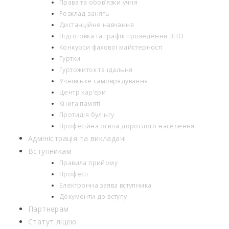
Права та обов’язки учня
Розклад занять
Дистанційне навчання
Підготовка та графік проведення ЗНО
Конкурси фахової майстерності
Гуртки
Гуртожиток та їдальня
Учнівське самоврядування
Центр кар’єри
Книга памяті
Протидія булінгу
Професійна освіта дорослого населення
Адміністрація та викладачі
Вступникам
Правила прийому
Професії
Електронна заява вступника
Документи до вступу
Партнерам
Статут ліцею