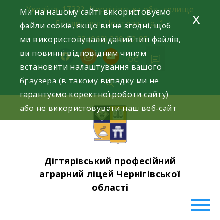
Skip
Україна, 17332, Чернігівська обл., селище
Ми на нашому сайті використовуємо
x
to
Дігтярі, вул. Центральна, 1.
файли cookie, якщо ви не згодні, щоб
content
ми використовували даний тип файлів,
+38 (063) 220-52-85
ви повинні відповідним чином
facebook
instagram
youtube
встановити налаштування вашого
браузера (в такому випадку ми не
гарантуємо коректної роботи сайту)
або не використовувати наш веб-сайт
Дігтярівський професійний
аграрний ліцей Чернігівської
області