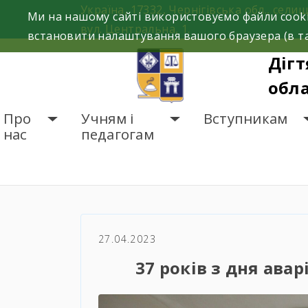
Skip
Україна, 17332, Чернігівська обл., селищ
Ми на нашому сайті використовуємо файли cooki
to
вул. Центральна, 1.
встановити налаштування вашого браузера (в та
content
Дігт
обла
Про
Учням і
Вступникам
нас
педагогам
ГОЛОВНА
НОВИНИ
37
27.04.2023
37 років з дня ава