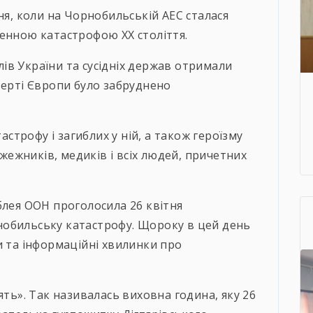
ня, коли на Чорнобильській АЕС сталася
енною катастрофою ХХ століття.
елів України та сусідніх держав отримали
верті Європи було забруднено
тастрофу і загиблих у ній, а також героїзму
жежників, медиків і всіх людей, причетних
блея ООН проголосила 26 квітня
обильську катастрофу. Щороку в цей день
и та інформаційні хвилинки про
ять». Так називалась виховна година, яку 26