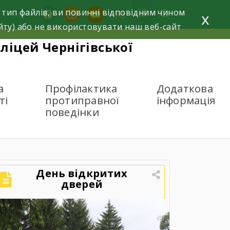
 тип файлів, ви повинні відповідним чином
facebook
instagram
youtube
x
йту) або не використовувати наш веб-сайт
ліцей Чернігівської
а
Профілактика
Додаткова
ті
протиправної
інформація
поведінки
День відкритих
дверей