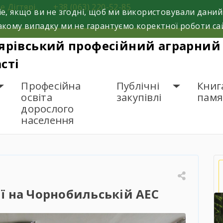
е Дігтярі,
+38 (063) 220-52-85
e, якщо ви не згодні, щоб ми використовували даний
кому випадку ми не гарантуємо коректної роботи са
ярівський професійний аграрний 
сті
Професійна
Публічні
Книг
освіта
закупівлі
памя
дорослого
населення
 років з дня аварії на Чорнобильській АЕС
рії на Чорнобильській АЕС