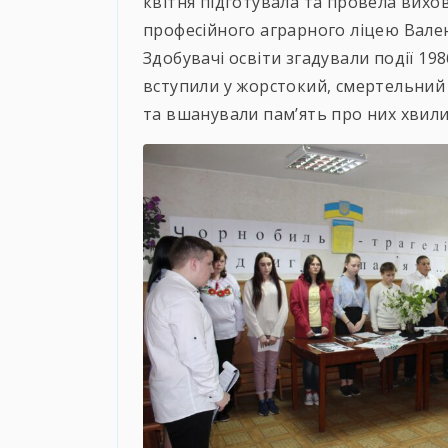
квітня підготувала та провела вихо
професійного аграрного ліцею Вале
Здобувачі освіти згадували події 19
вступили у жорстокий, смертельний
та вшанували пам’ять про них хвил