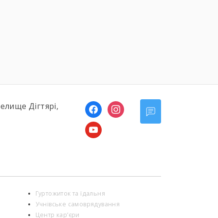
України […]
селище Дігтярі,
facebook
instagram
youtube
Гуртожиток та їдальня
Учнівське самоврядування
Центр кар’єри