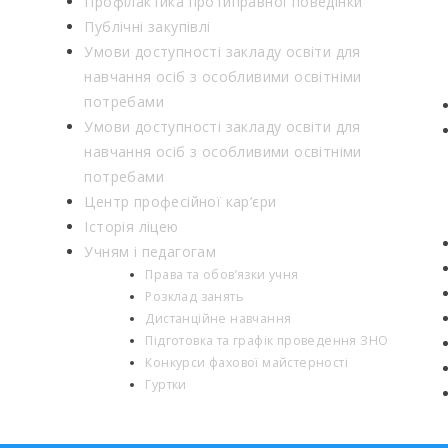
Профілактика протиправної поведінки
Публічні закупівлі
Умови доступності закладу освіти для
навчання осіб з особливими освітніми
потребами
Умови доступності закладу освіти для
навчання осіб з особливими освітніми
потребами
Центр професійної кар’єри
Історія ліцею
Учням і педагогам
Права та обов’язки учня
Розклад занять
Дистанційне навчання
Підготовка та графік проведення ЗНО
Конкурси фахової майстерності
Гуртки