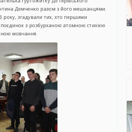
вателька гуртожитку Дігтярівського
нтина Демченко разом з його мешканцями.
86 року, згадували тих, хто першими
 поєдинок з розбурханою атомною стихією
иною мовчання.