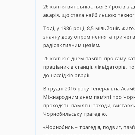
26 квітня виповнюється 37 років з д
аварія, що стала найбільшою техног
Тоді, у 1986 році, 8,5 мільйонів жит
значну дозу опромінення, а три чет
радіоактивним цезієм.
26 квітня є днем пам’яті про саму ка
працівників станції, ліквідаторів,
по
до наслідків аварії.
В грудні 2016 року Генеральна Асам
Міжнародним днем пам’яті про Чорн
проходять пам’ятні заходи, виставк
Чорнобильську трагедію.
«Чорнобиль – трагедія, подвиг, пам’