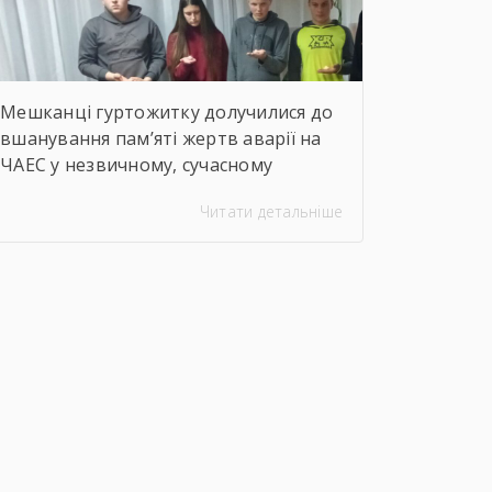
Мешканці гуртожитку долучилися до
вшанування пам’яті жертв аварії на
ЧАЕС у незвичному, сучасному
форматі. Вихователі Валентина
Читати детальніше
ДЕМЧЕНКО та Віталій ШОСТАК
організували та провели для
студентів онлайн-екскурсію
Національним музеєм «Чорнобиль».
Завдяки інтерактивному посиланню
http://chornobylmuseum.kiev.ua/uk/virtual-
tour/ студенти були ознайомлені з
хронологією подій фатальної ночі
1986 року, дізналися про героїзм
перших пожежників та масштабні
наслідки катастрофи для екології